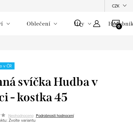
CZK
NÁKU
ví
Oblečení
Hry
Hudebnik
KOŠÍ
o v ČR
ná svíčka Hudba v
ci - kostka 45
Neohodnoceno
Podrobnosti hodnocení
ktu:
Zvolte variantu