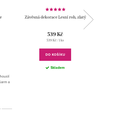
e
Závěsná dekorace Lesní roh, zlatý
Závěs
539 Kč
Měrná
539 Kč / 1 ks
cena:
DO KOŠÍKU
Skladem
houslí
šarm a