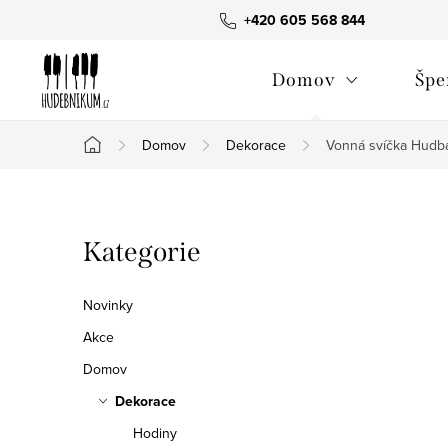
Přejít
+420 605 568 844
na
obsah
Domov
Špe
Domov
Dekorace
Vonná svíčka Hudba 
Domů
P
Přeskočit
Kategorie
o
kategorie
s
Novinky
t
Akce
Domov
r
Dekorace
a
Hodiny