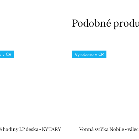
o v ČR
Vyrobeno v ČR
é hodiny LP deska - KYTARY
Vonná svíčka Nobile - válec