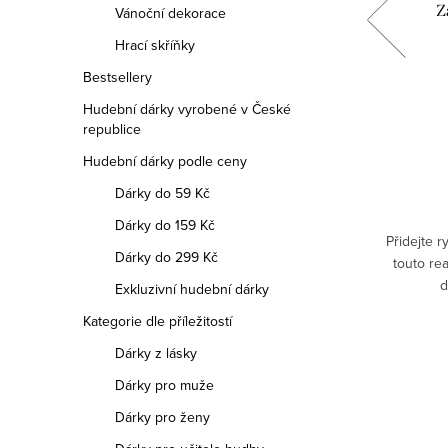
 zlatý
Závěsná dekorace Elektrická kytara
Z
Vánoční dekorace
Les Paul
Hrací skříňky
399 Kč
Bestsellery
Měrná
399 Kč / 1 ks
Hudební dárky vyrobené v České
cena:
republice
DO KOŠÍKU
Hudební dárky podle ceny
Dárky do 59 Kč
Skladem
Dárky do 159 Kč
Oživte svou vánoční výzdobu s touto
Přidejte 
Dárky do 299 Kč
realistickou závěsnou dekorací ve tvaru
touto re
legendární elektrické kytary Les Paul.
d
Exkluzivní hudební dárky
Kategorie dle příležitostí
Dárky z lásky
Dárky pro muže
Dárky pro ženy