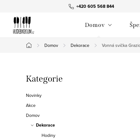
Přejít
+420 605 568 844
na
obsah
Domov
Špe
Domov
Dekorace
Vonná svíčka Grazio
Domů
P
Přeskočit
Kategorie
o
kategorie
s
Novinky
t
Akce
Domov
r
Dekorace
a
Hodiny