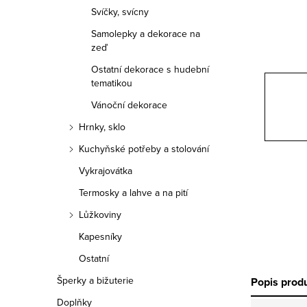
n
Svíčky, svícny
n
Samolepky a dekorace na
zeď
í
Ostatní dekorace s hudební
p
tematikou
Vánoční dekorace
a
Hrnky, sklo
n
Kuchyňské potřeby a stolování
e
Vykrajovátka
l
Termosky a lahve a na pití
Lůžkoviny
Kapesníky
Ostatní
Šperky a bižuterie
Popis prod
Doplňky