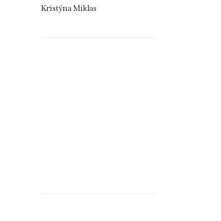
Kristýna Miklas
DO KOŠÍKU
Skladem
Svíčka s vůní vanilky ve skleněné nádobě
s motivem hesla Prospěl/a s
Hudebnikum.c
předznamenáním s bambusovým víčkem
recenze
ozdobeným houslovým klíčem.