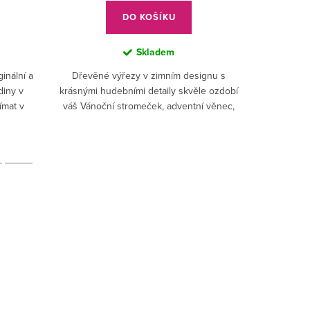
DO KOŠÍKU
Skladem
ginální a
Dřevěné výřezy v zimním designu s
diny v
krásnými hudebními detaily skvěle ozdobí
ímat v
váš Vánoční stromeček, adventní věnec,
větvičky ve váze i okna.