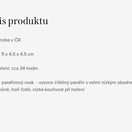
is produktu
ýroba v ČR.
11 x 4,5 x 4,5 cm
ření: cca 34 hodin
: parafínový vosk - vysoce čištěný parafín s velmi nízkým obsahem
vůně, hoří čistě, nízká kouřivost při hoření