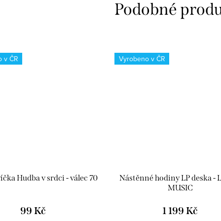
o v ČR
Vyrobeno v ČR
čka Hudba v srdci - válec 70
Nástěnné hodiny LP deska - L
MUSIC
99 Kč
1 199 Kč