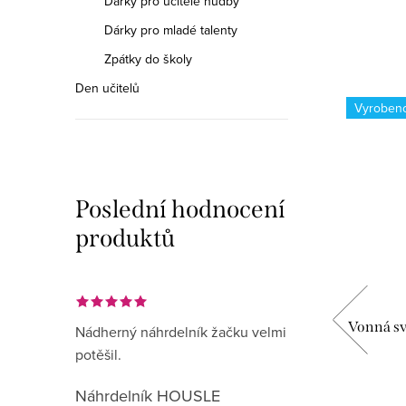
Dárky pro učitele hudby
Dárky pro mladé talenty
Zpátky do školy
Den učitelů
Vyroben
Poslední hodnocení
produktů
c 140
Vonná svíčka Prospěl/a s
Vonná sví
Nádherný náhrdelník žačku velmi
předznamenáním ve skleněné dóze
potěšil.
349 Kč
Náhrdelník HOUSLE