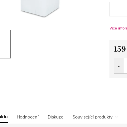
Více infor
159
Měrná
cena:
uktu
Hodnocení
Diskuze
Související produkty