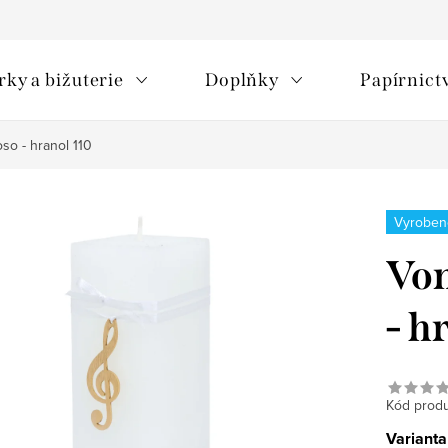
rky a bižuterie
Doplňky
Papírnict
so - hranol 110
Vyroben
Von
- h
Kód produ
Varianta