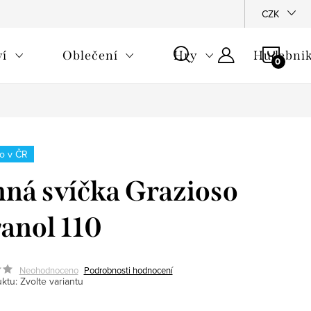
CZK
NÁKU
ví
Oblečení
Hry
Hudebnik
KOŠÍ
o v ČR
ná svíčka Grazioso
ranol 110
Neohodnoceno
Podrobnosti hodnocení
ktu:
Zvolte variantu