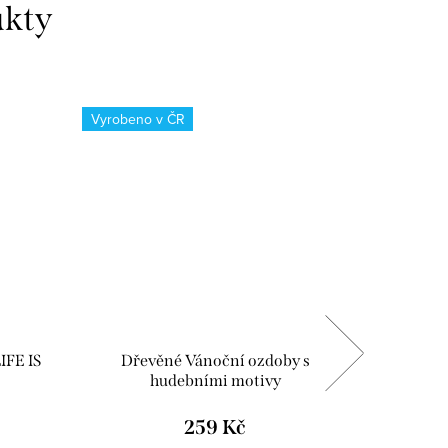
Vyrobeno v ČR
Vyrobeno
IFE IS
Dřevěné Vánoční ozdoby s
Nástěnné
hudebními motivy
259 Kč