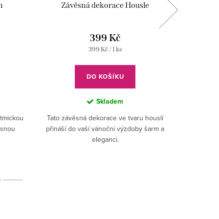
n
Závěsná dekorace Housle
Zá
399 Kč
Měrná
399 Kč / 1 ks
cena:
DO KOŠÍKU
Skladem
ytmickou
Tato závěsná dekorace ve tvaru houslí
Přinest
věsnou
přináší do vaší vánoční výzdoby šarm a
kousek el
eleganci.
realistic