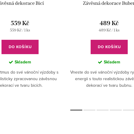
ávěsná dekorace Bicí
Závěsná dekorace Bube
559 Kč
489 Kč
Měrná
Měrná
559 Kč / 1 ks
489 Kč / 1 ks
cena:
cena:
DO KOŠÍKU
DO KOŠÍKU
Skladem
Skladem
rytmus do své vánoční výzdoby s
Vneste do své vánoční výzdoby r
alisticky zpracovanou závěsnou
energii s touto realistickou zá
ekorací ve tvaru bicích.
dekorací ve tvaru bubnu.