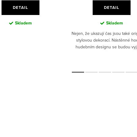
DETAIL
DETAIL
Skladem
Skladem
Nejen, že ukazují čas jsou také ori
stylovou dekorací. Nástěnné ho
z
hudebním designu se budou vyj
každém pokoji.