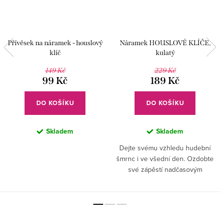
Přívěsek na náramek - houslový
Náramek HOUSLOVÉ KLÍČE,
klíč
kulatý
149 Kč
229 Kč
99 Kč
189 Kč
DO KOŠÍKU
DO KOŠÍKU
Skladem
Skladem
Dejte svému vzhledu hudební
šmrnc i ve všední den. Ozdobte
své zápěstí nadčasovým
šperkem.