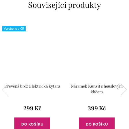
Související produkty
Vyrobeno v ČR
Dřevěná brož Elektrická kytara
Náramek Kunzit s houslovým
klíčem
299 Kč
399 Kč
DO KOŠÍKU
DO KOŠÍKU