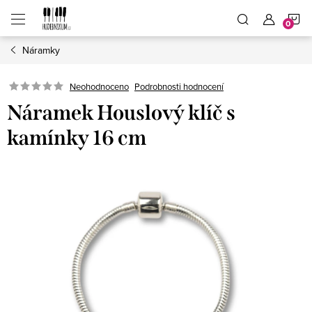
Přejít
N
na
obsah
Náramky
K
Neohodnoceno
Podrobnosti hodnocení
Náramek Houslový klíč s
kamínky 16 cm