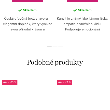
Skladem
Skladem
Česká dřevěná brož z javoru –
Kunzit je známý jako kámen lásky,
elegantní doplněk, který vynikne
empatie a vnitřního klidu.
svou přírodní krásou a
Podporuje emocionální
jedinečným designem.
rovnováhu, pomáhá odbourat
stres a otevírá srdce radosti a
inspiraci.
-33 %
-17 %