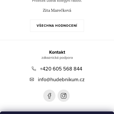
Přívěšek udělal kolegyni radost.
Zita Marečková
VŠECHNA HODNOCENÍ
Z
á
Kontakt
p
+420 605 568 844
a
t
info
@
hudebnikum.cz
í