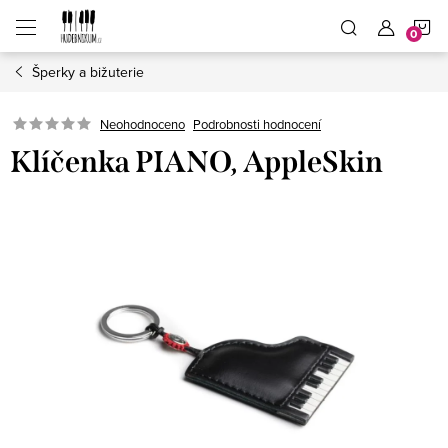
Přejít
N
na
obsah
Šperky a bižuterie
K
Neohodnoceno
Podrobnosti hodnocení
Klíčenka PIANO, AppleSkin