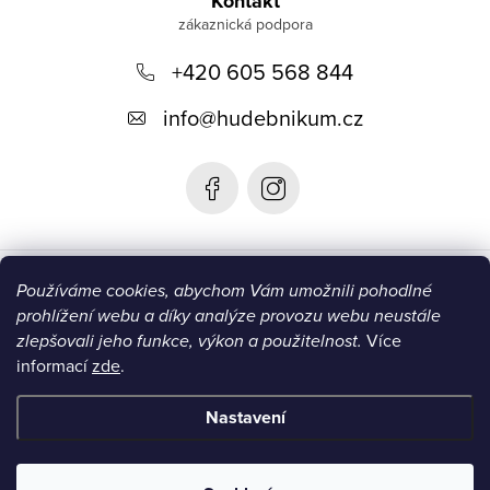
á
Kontakt
p
+420 605 568 844
a
t
info
@
hudebnikum.cz
í
Informace
Používáme cookies, abychom Vám umožnili pohodlné
prohlížení webu a díky analýze provozu webu neustále
Blog
zlepšovali jeho funkce, výkon a použitelnost.
Více
informací
zde
.
Instagram
Nastavení
Copyright 2026
HUDEBNIKUM.CZ
. Všechna práva vyhrazena.