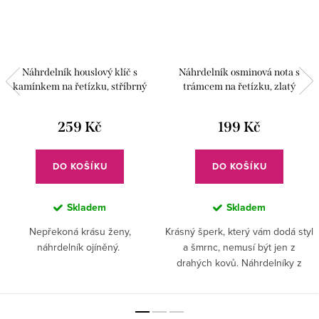
Náhrdelník houslový klíč s
Náhrdelník osminová nota s
kamínkem na řetízku, stříbrný
trámcem na řetízku, zlatý
259 Kč
199 Kč
DO KOŠÍKU
DO KOŠÍKU
Skladem
Skladem
Nepřekoná krásu ženy,
Krásný šperk, který vám dodá styl
náhrdelník ojíněný.
a šmrnc, nemusí být jen z
drahých kovů. Náhrdelníky z
bižuterie vypadají skvěle a
můžete si jich pořídit hned
několik.