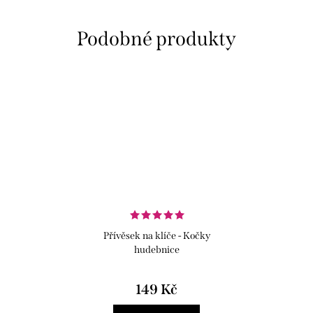
Přívěsek na klíče - Kočky
hudebnice
149 Kč