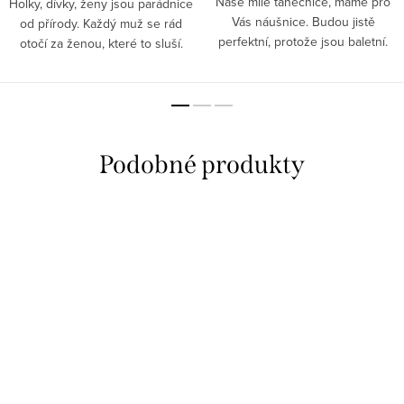
Naše milé tanečnice, máme pro
Holky, dívky, ženy jsou parádnice
Vás náušnice. Budou jistě
od přírody. Každý muž se rád
perfektní, protože jsou baletní.
otočí za ženou, které to sluší.
Ženy jsou jako květinky - každá
vypadá hezky. Nezapomeňte
však na detaily a módní...