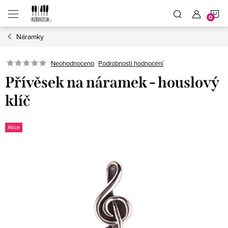
Přejít
N
na
obsah
Náramky
K
Neohodnoceno
Podrobnosti hodnocení
Přívěsek na náramek - houslový
klíč
Akce