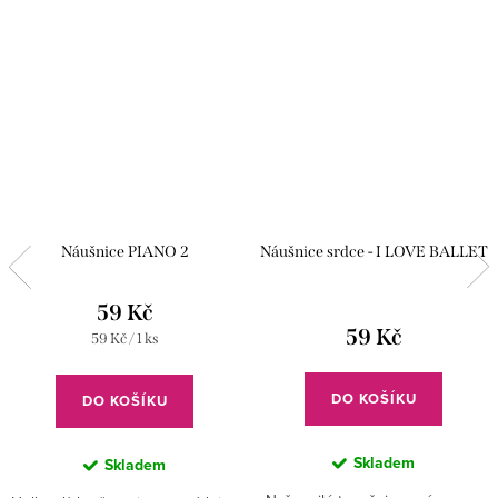
Náušnice PIANO 2
Náušnice srdce - I LOVE BALLET
59 Kč
59 Kč
Měrná
59 Kč / 1 ks
cena:
DO KOŠÍKU
DO KOŠÍKU
Skladem
Skladem