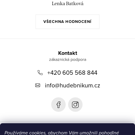
Lenka Batková
VŠECHNA HODNOCENÍ
Z
á
Kontakt
p
+420 605 568 844
a
t
info
@
hudebnikum.cz
í
Informace
Používáme cookies, abychom Vám umožnili pohodlné