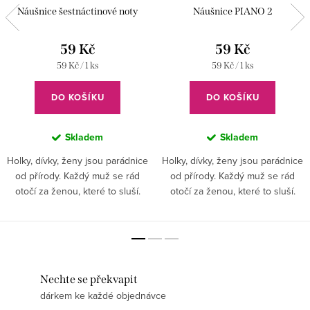
Náušnice šestnáctinové noty
Náušnice PIANO 2
59 Kč
59 Kč
Měrná
Měrná
59 Kč / 1 ks
59 Kč / 1 ks
cena:
cena:
DO KOŠÍKU
DO KOŠÍKU
Skladem
Skladem
Holky, dívky, ženy jsou parádnice
Holky, dívky, ženy jsou parádnice
od přírody. Každý muž se rád
od přírody. Každý muž se rád
otočí za ženou, které to sluší.
otočí za ženou, které to sluší.
Ženy jsou jako květinky - každá
Ženy jsou jako květinky - každá
vypadá hezky. Nezapomeňte
vypadá hezky. Nezapomeňte
však na detaily a módní...
však na detaily a módní...
Nechte se překvapit
dárkem ke každé objednávce