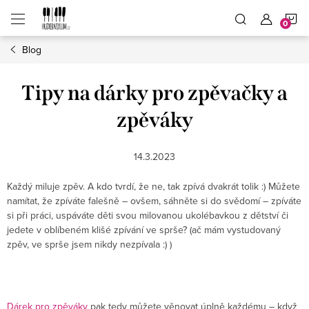
Přejít
N
na
obsah
Blog
K
Tipy na dárky pro zpěvačky a
zpěváky
14.3.2023
Každý miluje zpěv. A kdo tvrdí, že ne, tak zpívá dvakrát tolik :) Můžete
namítat, že zpíváte falešně – ovšem, sáhněte si do svědomí – zpíváte
si při práci, uspáváte děti svou milovanou ukolébavkou z dětství či
jedete v oblíbeném klišé zpívání ve sprše? (ač mám vystudovaný
zpěv, ve sprše jsem nikdy nezpívala :) )
Dárek pro zpěváky
pak tedy můžete věnovat úplně každému – když