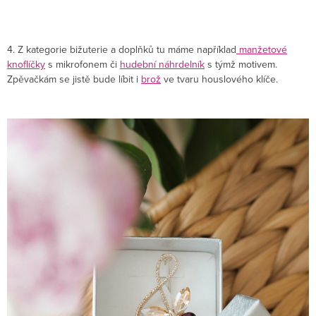
4. Z kategorie bižuterie a doplňků tu máme například
manžetové
knoflíčky
s mikrofonem či
hudební náhrdelník
s týmž motivem.
Zpěvačkám se jistě bude líbit i
brož
ve tvaru houslového klíče.