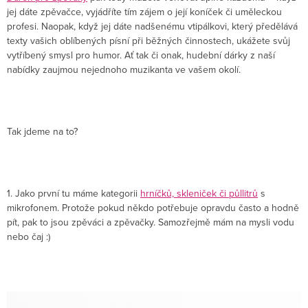
jej dáte zpěvačce, vyjádříte tím zájem o její koníček či uměleckou
profesi. Naopak, když jej dáte nadšenému vtipálkovi, který předělává
texty vašich oblíbených písní při běžných činnostech, ukážete svůj
vytříbený smysl pro humor. Ať tak či onak, hudební dárky z naší
nabídky zaujmou nejednoho muzikanta ve vašem okolí.
Tak jdeme na to?
1. Jako první tu máme kategorii
hrníčků, skleniček či půllitrů
s
mikrofonem. Protože pokud někdo potřebuje opravdu často a hodně
pít, pak to jsou zpěváci a zpěvačky. Samozřejmě mám na mysli vodu
nebo čaj :)