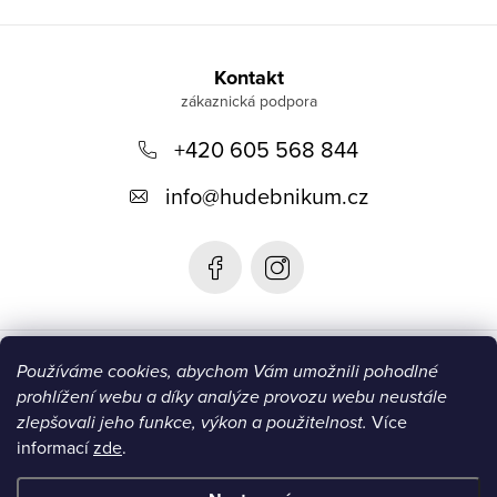
Z
á
Kontakt
p
+420 605 568 844
a
t
info
@
hudebnikum.cz
í
Informace
Používáme cookies, abychom Vám umožnili pohodlné
prohlížení webu a díky analýze provozu webu neustále
Blog
zlepšovali jeho funkce, výkon a použitelnost.
Více
informací
zde
.
Instagram