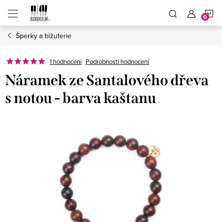
Přejít
N
na
obsah
Šperky a bižuterie
K
1 hodnocení
Podrobnosti hodnocení
Náramek ze Santalového dřeva
s notou - barva kaštanu