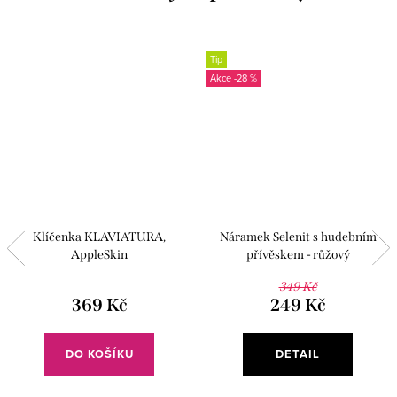
Tip
-28 %
Klíčenka KLAVIATURA,
Náramek Selenit s hudebním
AppleSkin
přívěskem - růžový
349 Kč
369 Kč
249 Kč
DO KOŠÍKU
DETAIL