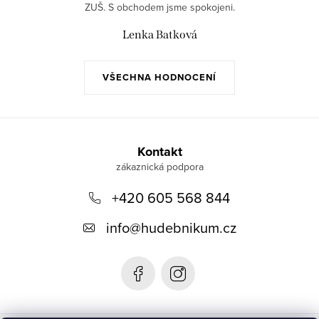
ZUŠ. S obchodem jsme spokojeni.
Lenka Batková
VŠECHNA HODNOCENÍ
Z
á
Kontakt
p
+420 605 568 844
a
t
info
@
hudebnikum.cz
í