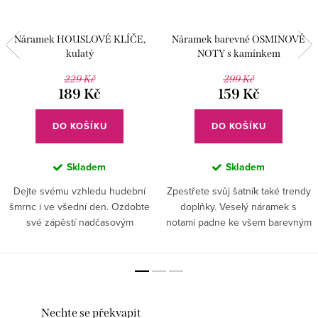
Náramek HOUSLOVÉ KLÍČE,
Náramek barevné OSMINOVÉ
kulatý
NOTY s kamínkem
229 Kč
299 Kč
189 Kč
159 Kč
DO KOŠÍKU
DO KOŠÍKU
Skladem
Skladem
Dejte svému vzhledu hudební
Zpestřete svůj šatník také trendy
šmrnc i ve všední den. Ozdobte
doplňky. Veselý náramek s
své zápěstí nadčasovým
notami padne ke všem barevným
šperkem.
kombinacím outfitu a dodá vám
tu správnou hudební jiskru.
Nechte se překvapit