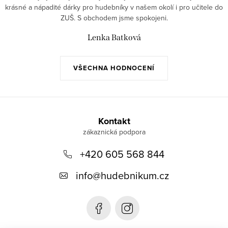
krásné a nápadité dárky pro hudebníky v našem okolí i pro učitele do
ZUŠ. S obchodem jsme spokojeni.
Lenka Batková
VŠECHNA HODNOCENÍ
Z
á
Kontakt
p
+420 605 568 844
a
t
info
@
hudebnikum.cz
í