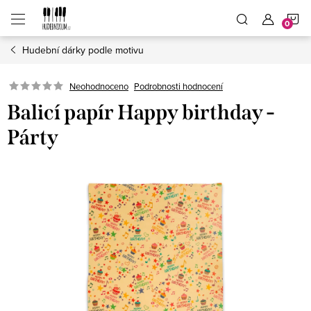
Přejít
N
na
obsah
Hudební dárky podle motivu
K
Neohodnoceno
Podrobnosti hodnocení
Balicí papír Happy birthday -
Párty