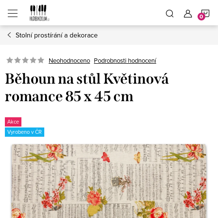
Přejít
N
na
obsah
Stolní prostírání a dekorace
K
Neohodnoceno
Podrobnosti hodnocení
Běhoun na stůl Květinová
romance 85 x 45 cm
Akce
Vyrobeno v ČR