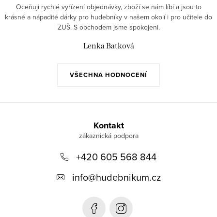
Oceňuji rychlé vyřízení objednávky, zboží se nám líbí a jsou to
krásné a nápadité dárky pro hudebníky v našem okolí i pro učitele do
ZUŠ. S obchodem jsme spokojeni.
Lenka Batková
VŠECHNA HODNOCENÍ
Z
á
Kontakt
p
+420 605 568 844
a
t
info
@
hudebnikum.cz
í