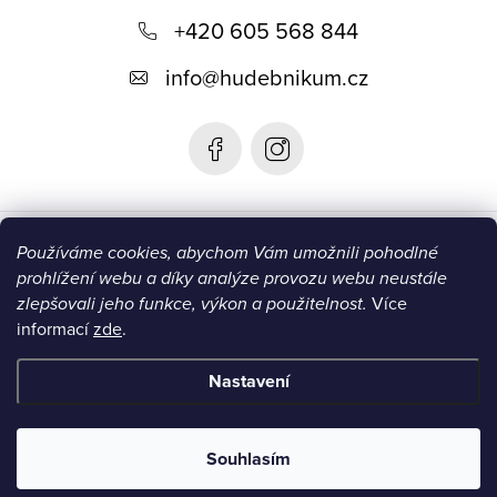
+420 605 568 844
a
t
info
@
hudebnikum.cz
í
Informace
Používáme cookies, abychom Vám umožnili pohodlné
prohlížení webu a díky analýze provozu webu neustále
Blog
zlepšovali jeho funkce, výkon a použitelnost.
Více
informací
zde
.
Instagram
Nastavení
Copyright 2026
HUDEBNIKUM.CZ
. Všechna práva vyhrazena.
Souhlasím
Vytvořil Shoptet