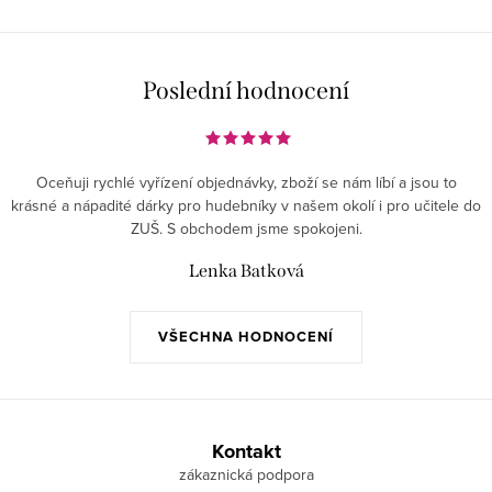
Poslední hodnocení
Oceňuji rychlé vyřízení objednávky, zboží se nám líbí a jsou to
krásné a nápadité dárky pro hudebníky v našem okolí i pro učitele do
ZUŠ. S obchodem jsme spokojeni.
Lenka Batková
VŠECHNA HODNOCENÍ
Z
á
Kontakt
p