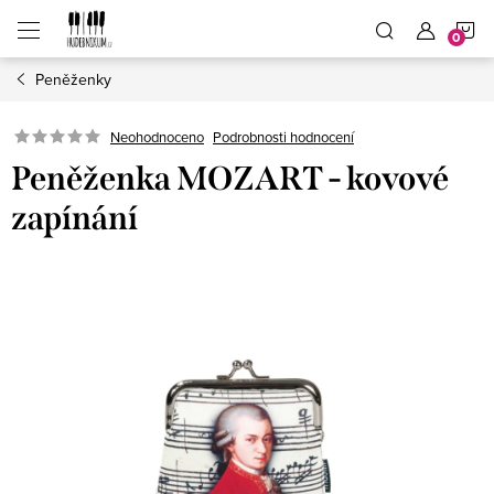
Přejít
N
na
obsah
Peněženky
K
Neohodnoceno
Podrobnosti hodnocení
Peněženka MOZART - kovové
zapínání