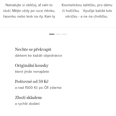
Namalujte si obličej, ať vám to
Kosmetickou taštičku, pro dámu
sluší. Mějte vždy po ruce rtěnku,
či holčičku. Využije každá tuto
řasenku nebo lesk na rty. Kam ty
věcičku - a ne na chviličku.
drobnosti ale uložit? Co třeba
Zpěvačka a umělkyně, vypadat
zvolit si kosmetickou taštičku s
může vždy a všude upraveně.
Mozartem?
Vzhledem hezky...
Nechte se překvapit
dárkem ke každé objednávce
Originální kousky
které jinde nenajdete
Poštovné od 59 Kč
a nad 1500 Kč po ČR zdarma
Zboží skladem
a rychlé dodání