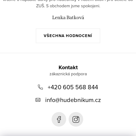
ZUŠ. S obchodem jsme spokojeni.
Lenka Batková
VŠECHNA HODNOCENÍ
Z
á
Kontakt
p
+420 605 568 844
a
t
info
@
hudebnikum.cz
í