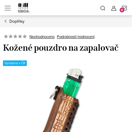
Přejít
N
na
obsah
Doplňky
K
Neohodnoceno
Podrobnosti hodnocení
Kožené pouzdro na zapalovač
Vyrobeno v ČR