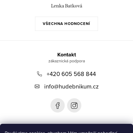
Lenka Batková
VŠECHNA HODNOCENÍ
Z
á
Kontakt
p
+420 605 568 844
a
t
info
@
hudebnikum.cz
í
Informace