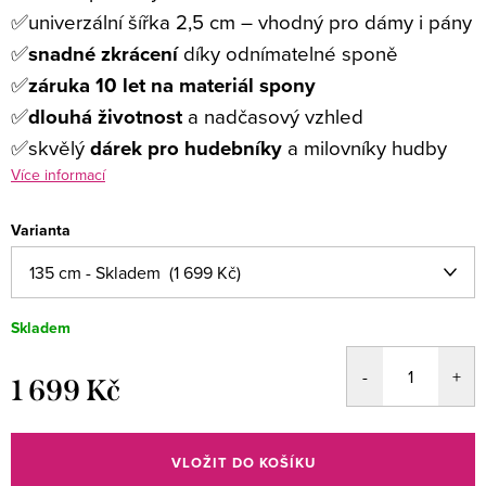
✅
univerzální šířka 2,5 cm – vhodný pro dámy i pány
✅
snadné zkrácení
díky odnímatelné sponě
✅
záruka 10 let na materiál spony
✅
dlouhá životnost
a nadčasový vzhled
✅
skvělý
dárek pro hudebníky
a milovníky hudby
Více informací
Varianta
Skladem
1 699 Kč
Měrná
cena:
VLOŽIT DO KOŠÍKU