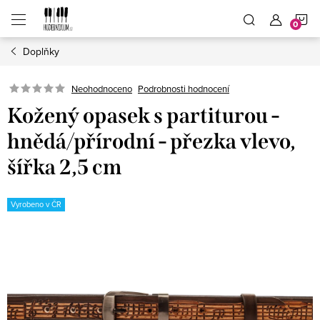
Přejít
N
na
obsah
Doplňky
K
Neohodnoceno
Podrobnosti hodnocení
Kožený opasek s partiturou -
hnědá/přírodní - přezka vlevo,
šířka 2,5 cm
Vyrobeno v ČR