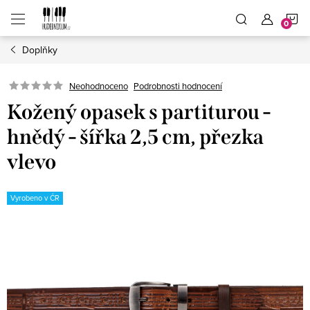
Přejít
N
na
obsah
Doplňky
K
Neohodnoceno
Podrobnosti hodnocení
Kožený opasek s partiturou -
hnědý - šířka 2,5 cm, přezka
vlevo
Vyrobeno v ČR