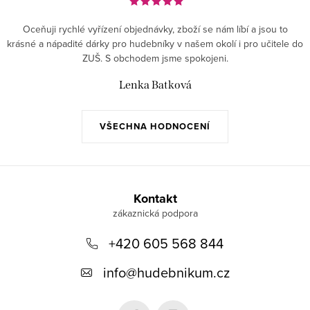
Oceňuji rychlé vyřízení objednávky, zboží se nám líbí a jsou to
krásné a nápadité dárky pro hudebníky v našem okolí i pro učitele do
ZUŠ. S obchodem jsme spokojeni.
Lenka Batková
VŠECHNA HODNOCENÍ
Z
á
Kontakt
p
+420 605 568 844
a
t
info
@
hudebnikum.cz
í