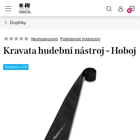
Přejít
N
na
obsah
Doplňky
K
Neohodnoceno
Podrobnosti hodnocení
Kravata hudební nástroj - Hoboj
Vyrobeno v ČR