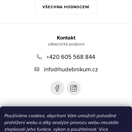
VŠECHNA HODNOCENÍ
Z
á
Kontakt
p
+420 605 568 844
a
t
info
@
hudebnikum.cz
í
Informace
Používáme cookies, abychom Vám umožnili pohodlné
prohlížení webu a díky analýze provozu webu neustále
Blog
zlepšovali jeho funkce, výkon a použitelnost.
Více