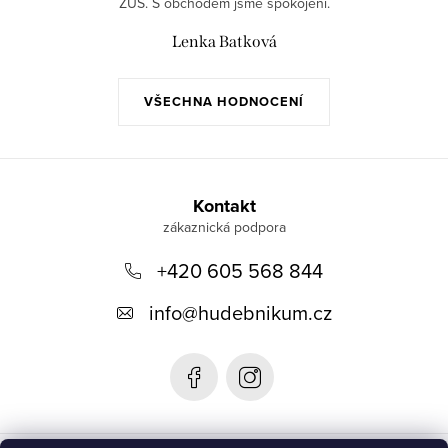
ZUŠ. S obchodem jsme spokojeni.
Lenka Batková
VŠECHNA HODNOCENÍ
Z
á
Kontakt
p
+420 605 568 844
a
t
info
@
hudebnikum.cz
í