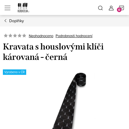
Přejít
N
na
obsah
Doplňky
K
Neohodnoceno
Podrobnosti hodnocení
Kravata s houslovými klíči
károvaná - černá
Vyrobeno v ČR