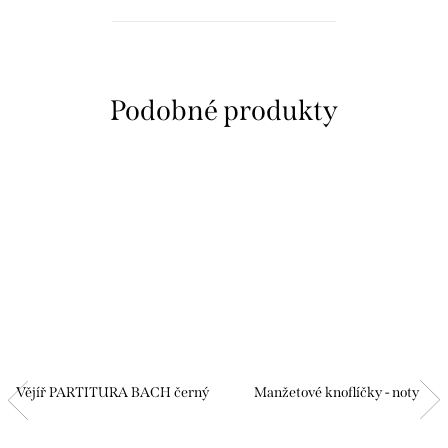
koncertě, máte čím. Vybavte si
svoje kabelky a mějte při ruce
stylové kapesníčky!
Vějíř PARTITURA BACH černý
Manžetové knoflíčky - noty