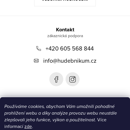
Z
á
Kontakt
p
+420 605 568 844
a
t
info
@
hudebnikum.cz
í
Informace
Používáme cookies, abychom Vám umožnili pohodlné
prohlížení webu a díky analýze provozu webu neustále
Blog
zlepšovali jeho funkce, výkon a použitelnost.
Více
informací
zde
.