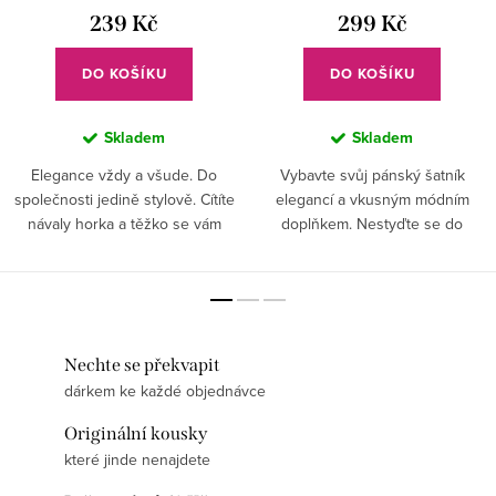
239 Kč
299 Kč
DO KOŠÍKU
DO KOŠÍKU
Skladem
Skladem
Elegance vždy a všude. Do
Vybavte svůj pánský šatník
společnosti jedině stylově. Cítíte
elegancí a vkusným módním
návaly horka a těžko se vám
doplňkem. Nestyďte se do
dýchá? S vychytávkou, kterou
společnosti vyrazit stylově,
může mít každá dáma už
vhodně upraveni. Bižuterie je
nemusíte zažívat tyto
pouze dámská záležitost?
nepříjemné...
Nebuďte na...
Nechte se překvapit
dárkem ke každé objednávce
Originální kousky
které jinde nenajdete