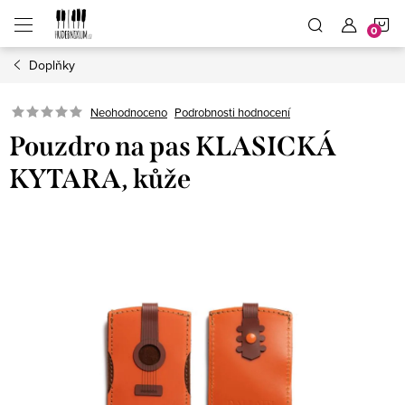
Přejít
N
na
obsah
Doplňky
K
Neohodnoceno
Podrobnosti hodnocení
Pouzdro na pas KLASICKÁ
KYTARA, kůže