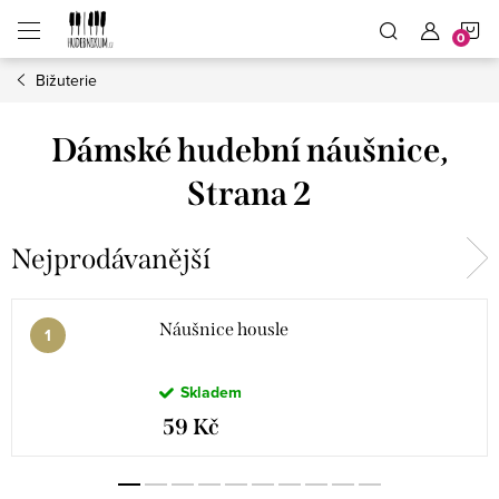
Přejít
N
na
obsah
Bižuterie
K
Dámské hudební náušnice
,
Strana 2
Nejprodávanější
Náušnice housle
Skladem
59 Kč