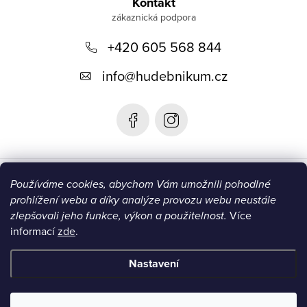
á
Kontakt
p
+420 605 568 844
a
t
info
@
hudebnikum.cz
í
Informace
Používáme cookies, abychom Vám umožnili pohodlné
prohlížení webu a díky analýze provozu webu neustále
Blog
zlepšovali jeho funkce, výkon a použitelnost.
Více
informací
zde
.
Instagram
Nastavení
Copyright 2026
HUDEBNIKUM.CZ
. Všechna práva vyhrazena.