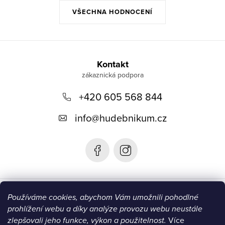
VŠECHNA HODNOCENÍ
Z
á
Kontakt
p
+420 605 568 844
a
t
info
@
hudebnikum.cz
í
Informace
Používáme cookies, abychom Vám umožnili pohodlné
prohlížení webu a díky analýze provozu webu neustále
Blog
zlepšovali jeho funkce, výkon a použitelnost.
Více