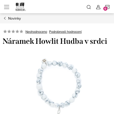
Přejít
N
na
obsah
Novinky
K
Neohodnoceno
Podrobnosti hodnocení
Náramek Howlit Hudba v srdci