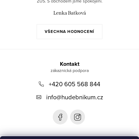
ZUŠ. S obchodem jsme spokojeni.
Lenka Batková
VŠECHNA HODNOCENÍ
Z
á
Kontakt
p
+420 605 568 844
a
t
info
@
hudebnikum.cz
í