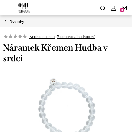
Přejít
N
na
obsah
Novinky
K
Neohodnoceno
Podrobnosti hodnocení
Náramek Křemen Hudba v
srdci