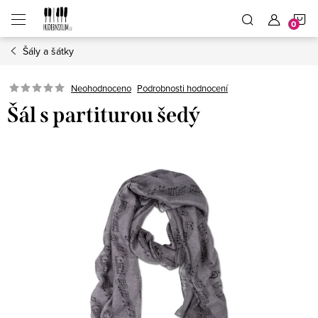
Přejít
N
na
obsah
Šály a šátky
K
Neohodnoceno
Podrobnosti hodnocení
Šál s partiturou šedý