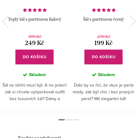
Teplý šál s partiturou fialový
Šál s partiturou černý
399 Kč
239 Kč
249 Kč
199 Kč
DO KOŠÍKU
DO KOŠÍKU
Skladem
Skladem
Šál ve skříni musí být. A ne jeden!
Dalo by se říci, že vkus je perla
Jak si chcete vyšperkovat outfit
módy. Jak být chic i bez pravých
bez luxusních šál? Dámy a
perel? Mít elegantní šál!
pánové, gentlemani. Sladit si
Oblékněte si krásný šál, a okolí
oblečení, vypadat skvěle a přitom
bude koukat. Buďte vždy stylové
si uchovat teplo...
a upravené. . .
Nechte se překvapit