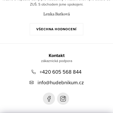
ZUŠ. S obchodem jsme spokojeni.
Lenka Batková
VŠECHNA HODNOCENÍ
Z
á
Kontakt
p
+420 605 568 844
a
t
info
@
hudebnikum.cz
í