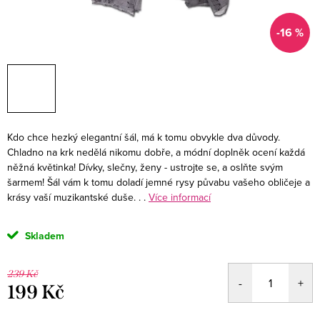
-16 %
Kdo chce hezký elegantní šál, má k tomu obvykle dva důvody.
Chladno na krk nedělá nikomu dobře, a módní doplněk ocení každá
něžná květinka! Dívky, slečny, ženy - ustrojte se, a oslňte svým
šarmem! Šál vám k tomu doladí jemné rysy půvabu vašeho obličeje a
krásy vaší muzikantské duše. . .
Více informací
Skladem
239 Kč
199 Kč
Měrná