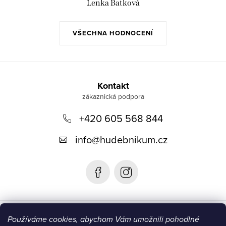
Lenka Batková
VŠECHNA HODNOCENÍ
Z
á
Kontakt
p
+420 605 568 844
a
t
info
@
hudebnikum.cz
í
Informace
Používáme cookies, abychom Vám umožnili pohodlné