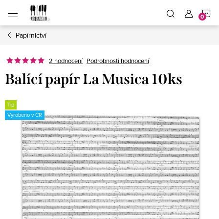
Přejít
N
na
obsah
Papírnictví
K
2 hodnocení
Podrobnosti hodnocení
Balící papír La Musica 10ks
Tip
Vyrobeno v ČR