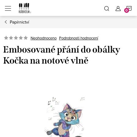
Přejít
N
na
obsah
Papírnictví
K
Neohodnoceno
Podrobnosti hodnocení
Embosované přání do obálky
Kočka na notové vlně