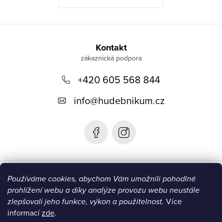
Z
á
Kontakt
p
+420 605 568 844
a
t
info
@
hudebnikum.cz
í
Informace
Používáme cookies, abychom Vám umožnili pohodlné
prohlížení webu a díky analýze provozu webu neustále
Blog
zlepšovali jeho funkce, výkon a použitelnost.
Více
informací
zde
.