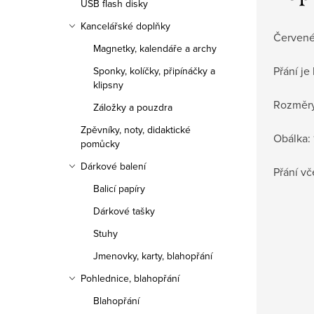
USB flash disky
Kancelářské doplňky
Červené 
Magnetky, kalendáře a archy
Přání je
Sponky, kolíčky, připínáčky a
klipsny
Rozměry:
Záložky a pouzdra
Zpěvníky, noty, didaktické
Obálka: 
pomůcky
Dárkové balení
Přání vč
Balicí papíry
Dárkové tašky
Stuhy
Jmenovky, karty, blahopřání
Pohlednice, blahopřání
Blahopřání