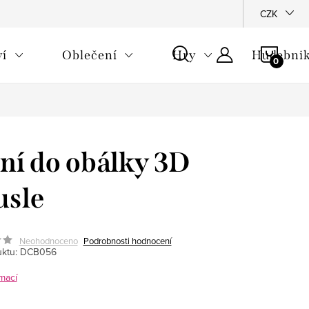
CZK
NÁKU
ví
Oblečení
Hry
Hudebnik
KOŠÍ
ní do obálky 3D
usle
Neohodnoceno
Podrobnosti hodnocení
ktu:
DCB056
mací