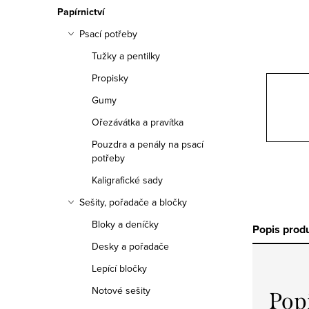
n
Papírnictví
n
Psací potřeby
í
Tužky a pentilky
Propisky
p
Gumy
a
Ořezávátka a pravítka
n
Pouzdra a penály na psací
potřeby
e
Kaligrafické sady
l
Sešity, pořadače a bločky
Bloky a deníčky
Popis prod
Desky a pořadače
Lepící bločky
Notové sešity
Pop