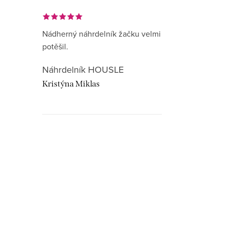
Nádherný náhrdelník žačku velmi
potěšil.
Náhrdelník HOUSLE
Kristýna Miklas
Hudebnikum.c
recenze