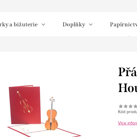
rky a bižuterie
Doplňky
Papírnict
Přá
Ho
Kód produ
Více infor