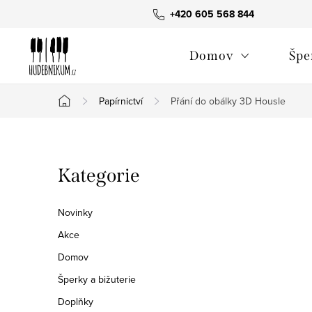
Přejít
+420 605 568 844
na
obsah
Domov
Špe
Papírnictví
Přání do obálky 3D Housle
Domů
P
Přeskočit
Kategorie
o
kategorie
s
Novinky
t
Akce
Domov
r
Šperky a bižuterie
a
Doplňky