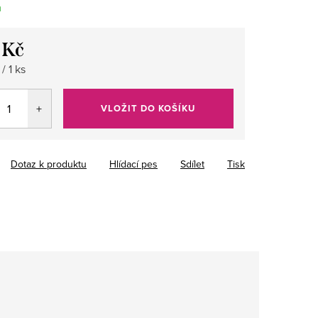
m
 Kč
/ 1 ks
VLOŽIT DO KOŠÍKU
Dotaz k produktu
Hlídací pes
Sdílet
Tisk