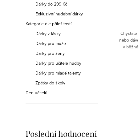
cena:
Dárky do 299 Kč
Exkluzivní hudební dárky
DO KOŠÍKU
Kategorie dle příležitostí
Skladem
Chystáte 
Dárky z lásky
nebo dává
náušnice.
Jaké vybrat náušnice? Nebojte se jich mít
Dárky pro muže
v běžné
eční jsou
více. Doplňky a móda? Nemít stylové by
Dárky pro ženy
dámy jistě
!!
byla škoda. Slušet vám to může venku na
ulici, ve škole i v práci. Neděláme si
Dárky pro učitele hudby
legraci!
Dárky pro mladé talenty
Zpátky do školy
Den učitelů
Poslední hodnocení