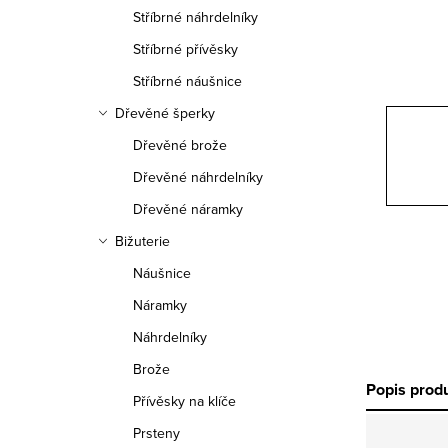
n
Stříbrné náhrdelníky
n
Stříbrné přívěsky
í
Stříbrné náušnice
Dřevěné šperky
p
Dřevěné brože
a
Dřevěné náhrdelníky
n
Dřevěné náramky
e
Bižuterie
Náušnice
l
Náramky
Náhrdelníky
Brože
Popis prod
Přívěsky na klíče
Prsteny