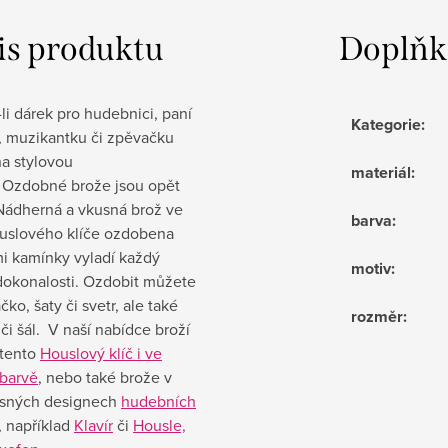
is produktu
Doplňk
li dárek pro hudebnici, paní
Kategorie
:
, muzikantku či zpěvačku
na stylovou
materiál
:
. Ozdobné brože jsou opět
 Nádherná a vkusná brož ve
barva
:
ouslového klíče ozdobena
i kamínky vyladí každý
motiv
:
 dokonalosti. Ozdobit můžete
čko, šaty či svetr, ale také
rozměr
:
či šál.
V naší nabídce broží
 tento
Houslový klíč i ve
 barvě
, nebo také brože v
rásných designech
hudebních
, například
Klavír
či
Housle,