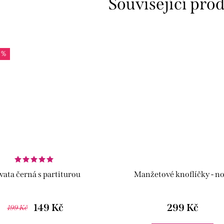
Související pro
 %
vata černá s partiturou
Manžetové knoflíčky - no
149 Kč
299 Kč
199 Kč