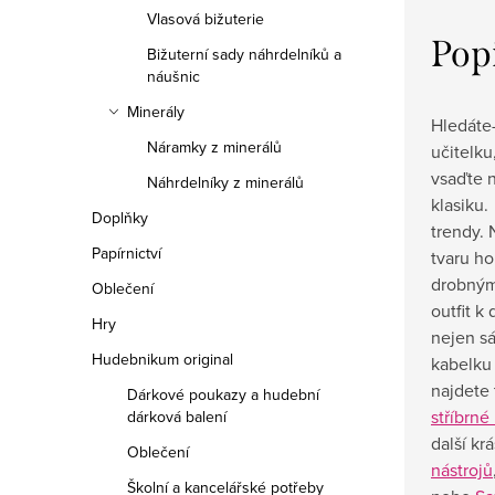
Vlasová bižuterie
Pop
Bižuterní sady náhrdelníků a
náušnic
Minerály
Hledáte-
Náramky z minerálů
učitelku
vsaďte 
Náhrdelníky z minerálů
klasiku
Doplňky
trendy.
Papírnictví
tvaru h
drobným
Oblečení
outfit k
Hry
nejen sá
Hudebnikum original
kabelku 
najdete
Dárkové poukazy a hudební
stříbrné
dárková balení
další k
Oblečení
nástrojů
Školní a kancelářské potřeby