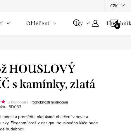
CZK
NÁKU
ví
Oblečení
Hry
Hudebnik
KOŠÍ
ož HOUSLOVÝ
Č s kamínky, zlatá
3 hodnocení
Podrobnosti hodnocení
ktu:
BD033
si radost a proměňte okoukané oblečení v nové a
ousky. Elegantní brož v designu houslového klíče bude
ždé hudebnici.