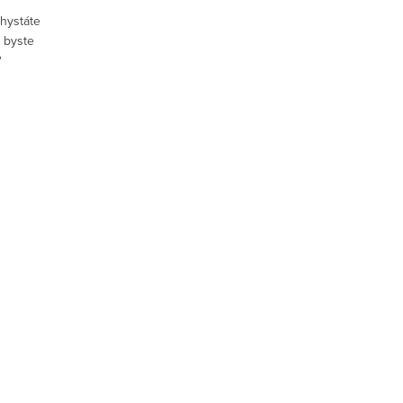
Chystáte
i byste
?