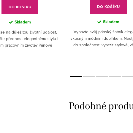
DO KOŠÍKU
DO KOŠÍKU
Skladem
Skladem
Vybavte svůj pánský šatník eleg
se na důležitou životní událost,
vkusným módním doplňkem. Nest
te přednost elegantnímu stylu i
do společnosti vyrazit stylově, 
m pracovním životě? Pánové i
upraveni. Bižuterie je pouze d
 ocení módní kravatu slim (úzká).
záležitost? Nebuďte na...