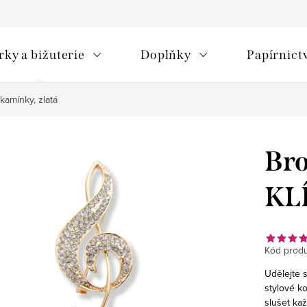
rky a bižuterie
Doplňky
Papírnict
amínky, zlatá
Br
KLÍ
Kód produ
Udělejte 
stylové k
slušet ka