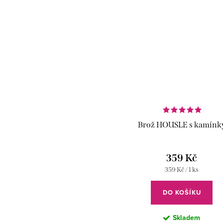
Brož HOUSLE s kamínk
359 Kč
Měrná
359 Kč / 1 ks
z
cena:
DO KOŠÍKU
Skladem