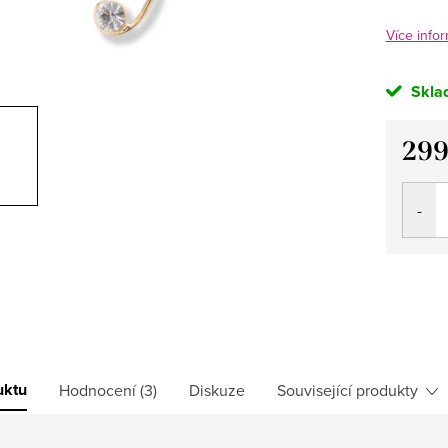
Více infor
Skla
299
Měrná
cena:
uktu
Hodnocení (3)
Diskuze
Související produkty