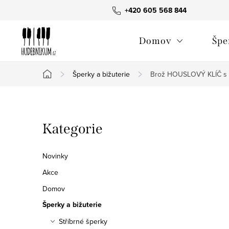
Přejít
+420 605 568 844
na
obsah
Domov
Špe
Šperky a bižuterie
Brož HOUSLOVÝ KLÍČ s k
Domů
P
Přeskočit
Kategorie
o
kategorie
s
Novinky
t
Akce
Domov
r
Šperky a bižuterie
a
Stříbrné šperky