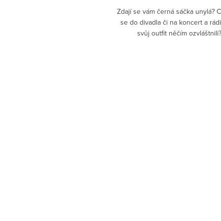
Zdají se vám černá sáčka unylá? 
se do divadla či na koncert a rád
svůj outfit něčím ozvláštnili