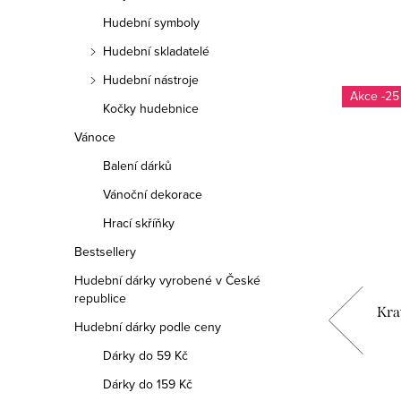
Hudební symboly
Hudební skladatelé
Hudební nástroje
-25
Kočky hudebnice
Vánoce
Balení dárků
Vánoční dekorace
Hrací skříňky
Bestsellery
Hudební dárky vyrobené v České
republice
t
Náušnice DIVADELNÍ MASKY
Kra
Hudební dárky podle ceny
Dárky do 59 Kč
59 Kč
Dárky do 159 Kč
Měrná
59 Kč / 1 ks