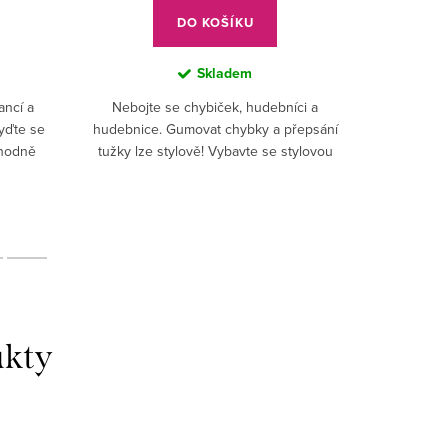
DO KOŠÍKU
Skladem
ancí a
Nebojte se chybiček, hudebníci a
yďte se
hudebnice. Gumovat chybky a přepsání
Chcete osl
vhodně
tužky lze stylově! Vybavte se stylovou
dát? Co m
ámská
gumou. Bez ní už nemůžete pracovat!
Každý penál či pracovní stůl...