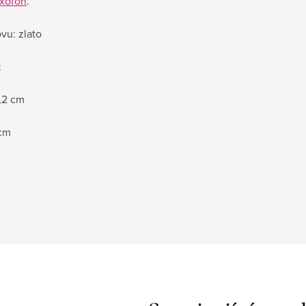
xofon
.
vu: zlato
:
,2 cm
 cm