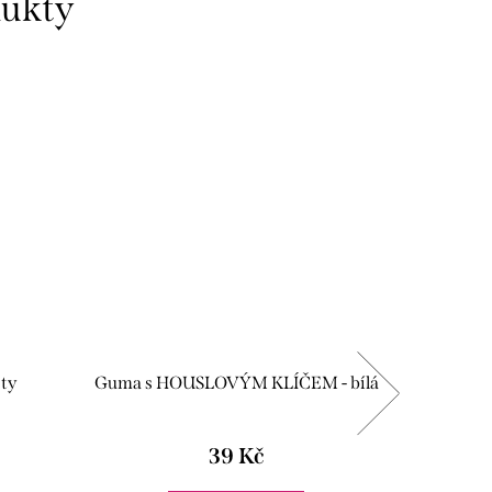
dukty
ty
Guma s HOUSLOVÝM KLÍČEM - bílá
Ná
39 Kč