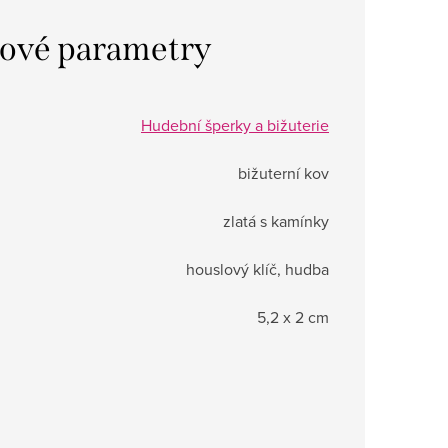
ové parametry
Hudební šperky a bižuterie
bižuterní kov
zlatá s kamínky
houslový klíč, hudba
5,2 x 2 cm