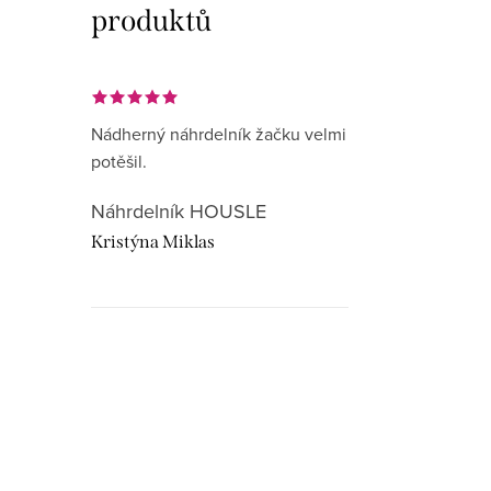
produktů
Nádherný náhrdelník žačku velmi
potěšil.
Náhrdelník HOUSLE
Kristýna Miklas
Hudebnikum.c
recenze