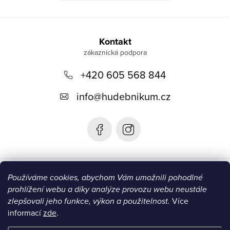
Z
á
Kontakt
p
+420 605 568 844
a
t
info
@
hudebnikum.cz
í
Informace
Používáme cookies, abychom Vám umožnili pohodlné
prohlížení webu a díky analýze provozu webu neustále
Blog
zlepšovali jeho funkce, výkon a použitelnost.
Více
informací
zde
.
Instagram