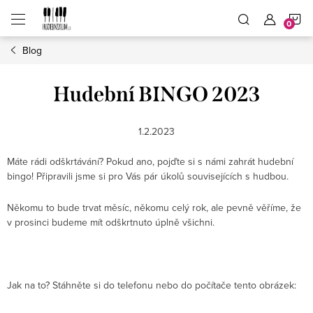
Přejít
N
na
obsah
Blog
K
Hudební BINGO 2023
1.2.2023
Máte rádi odškrtávání? Pokud ano, pojďte si s námi zahrát hudební
bingo! Připravili jsme si pro Vás pár úkolů souvisejících s hudbou.
Někomu to bude trvat měsíc, někomu celý rok, ale pevně věříme, že
v prosinci budeme mít odškrtnuto úplně všichni.
Jak na to? Stáhněte si do telefonu nebo do počítače tento obrázek: