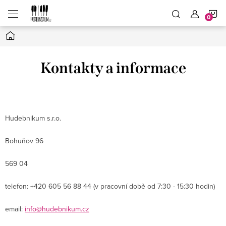
Přejít
N
na
obsah
Domů
K
Kontakty a informace
Hudebnikum s.r.o.
Bohuňov 96
569 04
telefon: +420 605 56 88 44 (v pracovní době od 7:30 - 15:30 hodin)
email:
info@hudebnikum.cz