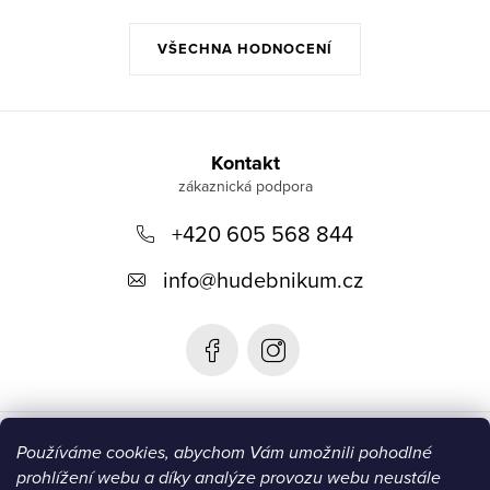
VŠECHNA HODNOCENÍ
Z
á
Kontakt
p
+420 605 568 844
a
t
info
@
hudebnikum.cz
í
Informace
Používáme cookies, abychom Vám umožnili pohodlné
prohlížení webu a díky analýze provozu webu neustále