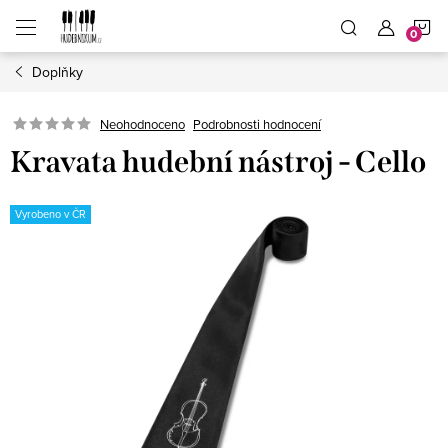
Přejít
N
na
obsah
Doplňky
K
Neohodnoceno
Podrobnosti hodnocení
Kravata hudební nástroj - Cello
Vyrobeno v ČR