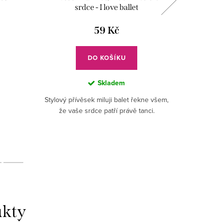
srdce - I love ballet
hude
59 Kč
DO KOŠÍKU
Skladem
Stylový přívěsek miluji balet řekne všem,
že vaše srdce patří právě tanci.