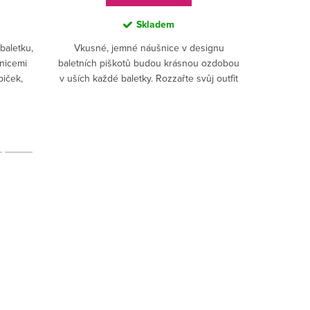
Skladem
baletku,
Vkusné, jemné náušnice v designu
šnicemi
baletních piškotů budou krásnou ozdobou
Muzikan
iček,
v uších každé baletky. Rozzařte svůj outfit
hledáte
a okouzlete okolí novým doplňkem.
originál
letním šat
v