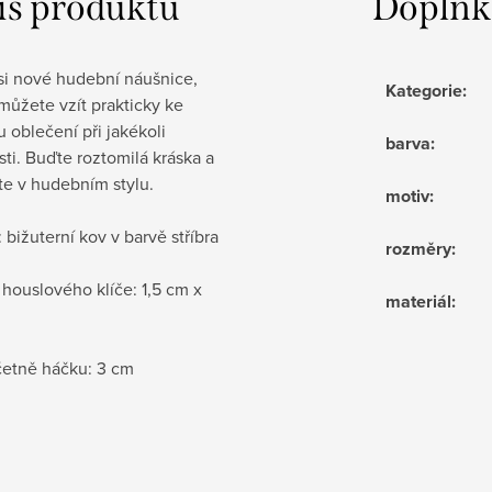
is produktu
Doplňk
si nové hudební náušnice,
Kategorie
:
 můžete vzít prakticky ke
oblečení při jakékoli
barva
:
osti. Buďte roztomilá kráska a
te v hudebním stylu.
motiv
:
: bižuterní kov v barvě stříbra
rozměry
:
 houslového klíče: 1,5 cm x
materiál
:
četně háčku: 3 cm