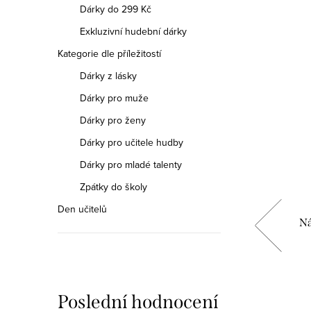
Dárky do 299 Kč
Exkluzivní hudební dárky
Kategorie dle příležitostí
Dárky z lásky
Dárky pro muže
Dárky pro ženy
Dárky pro učitele hudby
Dárky pro mladé talenty
Zpátky do školy
Den učitelů
t
Náušnice housle
Ná
59 Kč
Měrná
59 Kč / 1 ks
Poslední hodnocení
cena: