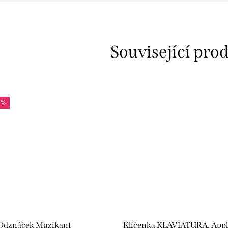
Související pro
 %
Odznáček Muzikant
Klíčenka KLAVIATURA, Appl