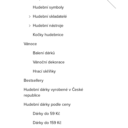
Hudební symboly
Hudební skladatelé
299 Kč
Hudební nástroje
DO KOŠÍKU
Kočky hudebnice
Vánoce
Skladem
Balení dárků
Česká dřevěná brož z javoru – elegantní
Vánoční dekorace
doplněk, který vynikne svou přírodní
krásou a jedinečným designem.
Hrací skříňky
Bestsellery
Hudební dárky vyrobené v České
republice
Hudební dárky podle ceny
Dárky do 59 Kč
Dárky do 159 Kč