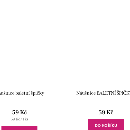
ušnice baletní špičky
Náušnice BALETNÍ ŠPIČK
59 Kč
59 Kč
Měrná
59 Kč / 1 ks
cena:
DO KOŠÍKU