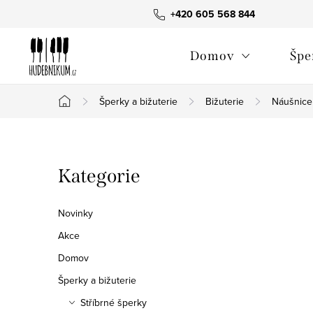
Přejít
+420 605 568 844
na
obsah
Domov
Špe
Šperky a bižuterie
Bižuterie
Náušnice
Domů
P
Přeskočit
Kategorie
o
kategorie
s
Novinky
t
Akce
Domov
r
Šperky a bižuterie
a
Stříbrné šperky