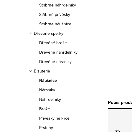
n
Stříbrné náhrdelníky
n
Stříbrné přívěsky
í
Stříbrné náušnice
Dřevěné šperky
p
Dřevěné brože
a
Dřevěné náhrdelníky
n
Dřevěné náramky
e
Bižuterie
Náušnice
l
Náramky
Náhrdelníky
Popis prod
Brože
Přívěsky na klíče
Prsteny