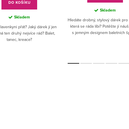
DO KOŠÍKU
Skladem
Skladem
Hledáte drobný, stylový dárek pro 
která se ráda líbí? Potěšte jí náu
avenkyni přát? Jaký dárek jí jen
s jemným designem baletních šp
á ten druhý nejvíce rád? Balet,
budou jí slušet každý den.
tanec, kreace?
z