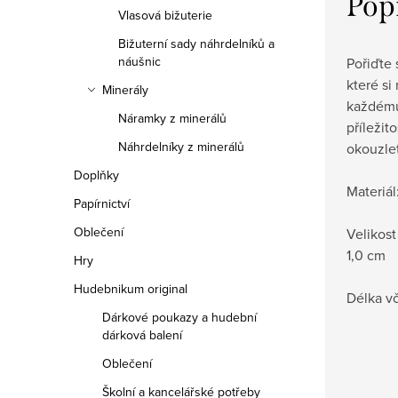
Pop
Vlasová bižuterie
Bižuterní sady náhrdelníků a
náušnic
Pořiďte 
které si
Minerály
každému 
Náramky z minerálů
příležit
Náhrdelníky z minerálů
okouzle
Doplňky
Materiál
Papírnictví
Oblečení
Velikost
1,0 cm
Hry
Hudebnikum original
Délka v
Dárkové poukazy a hudební
dárková balení
Oblečení
Školní a kancelářské potřeby