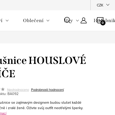
CZK
NÁKU
ví
Oblečení
Hry
Hudebnik
KOŠÍ
ušnice HOUSLOVÉ
ÍČE
Neohodnoceno
Podrobnosti hodnocení
ktu:
BA092
šnice se zajímavým designem budou slušet každé
ně i zralé ženě. Oživte svůj outfit neotřelými šperky.
mací