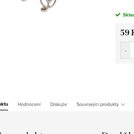
Skla
59 
Měrná
cena:
uktu
Hodnocení
Diskuze
Související produkty