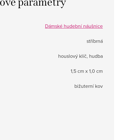
ové parametry
Dámské hudební náušnice
stříbrná
houslový klíč, hudba
1,5 cm x 1,0 cm
bižuterní kov