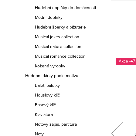
Hudební doplňky do domácnosti
Módní doplňky
Hudební šperky a bižuterie
Musical jokes collection
Musical nature collection
Musical romance collection
Vyrobeno v ČR
-47
Kožené výrobky
Hudební dárky podle motivu
Balet, baletky
Houslový klíč
Basový klíč
Klaviatura
Notový zápis, partitura
Noty
kin
Dřevěná brož Elektrická kytara