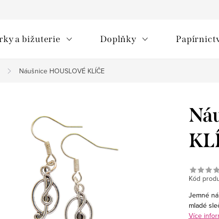
rky a bižuterie
Doplňky
Papírnict
Náušnice HOUSLOVÉ KLÍČE
Ná
KL
Kód produ
Jemné náu
mladé sleč
Více infor