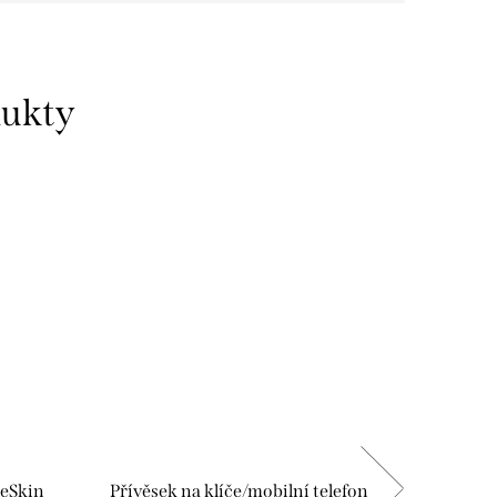
dukty
eSkin
Přívěsek na klíče/mobilní telefon
Nárame