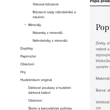
Popis prod
Vlasová bižuterie
Bižuterní sady náhrdelníků a
náušnic
Pop
Minerály
Náramky z minerálů
Náhrdelníky z minerálů
Dívky, s
Doplňky
radost 
stylovým
Papírnictví
třešničk
Oblečení
vyrazte
Hry
Materiál
Hudebnikum original
Dárkové poukazy a hudební
Barva: s
dárková balení
Oblečení
Velikost
cm
Školní a kancelářské potřeby