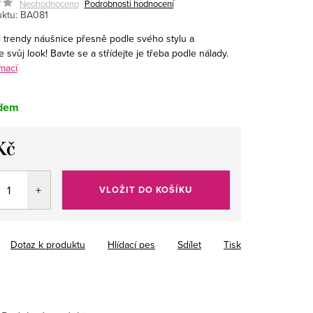
Neohodnoceno
Podrobnosti hodnocení
ktu:
BA081
 t
rendy náušnice přesně podle svého stylu a
 svůj look! Bavte se a střídejte je třeba podle nálady.
mací
dem
Kč
VLOŽIT DO KOŠÍKU
Dotaz k produktu
Hlídací pes
Sdílet
Tisk