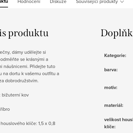
uktu
Hodnocení
Diskuze
Související produkty
is produktu
Doplňk
lečny, dámy udělejte si
Kategorie
:
a odměňte se krásnými a
i náušnicemi. Přidejte tuto
barva
:
u na dortu k vašemu outfitu a
 za dobrodružstvím.
motiv
:
: bižuterní kov
materiál
:
tříbro
velikost hou
 houslového klíče: 1,5 x 0,8
klíče
: