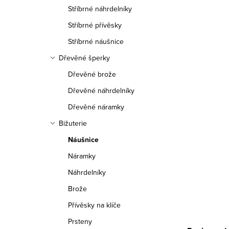
n
Stříbrné náhrdelníky
n
Stříbrné přívěsky
í
Stříbrné náušnice
Dřevěné šperky
p
Dřevěné brože
a
Dřevěné náhrdelníky
n
Dřevěné náramky
e
Bižuterie
Náušnice
l
Náramky
Náhrdelníky
Brože
Přívěsky na klíče
Prsteny