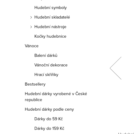
Hudební symboly
Hudební skladatelé
Hudební nástroje
Kočky hudebnice
Vánoce
Balení dárků
Vánoční dekorace
Náušnice housle
Hrací skříňky
Bestsellery
59 Kč
Měrná
59 Kč / 1 ks
Hudební dárky vyrobené v České
cena:
republice
Hudební dárky podle ceny
DO KOŠÍKU
Dárky do 59 Kč
Skladem
Dárky do 159 Kč