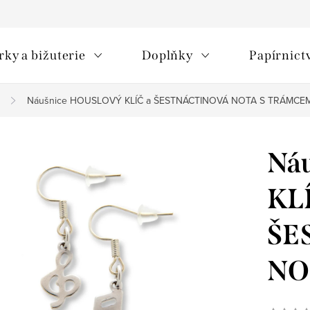
rky a bižuterie
Doplňky
Papírnict
Náušnice HOUSLOVÝ KLÍČ a ŠESTNÁCTINOVÁ NOTA S TRÁMCE
Ná
KLÍ
ŠE
NO