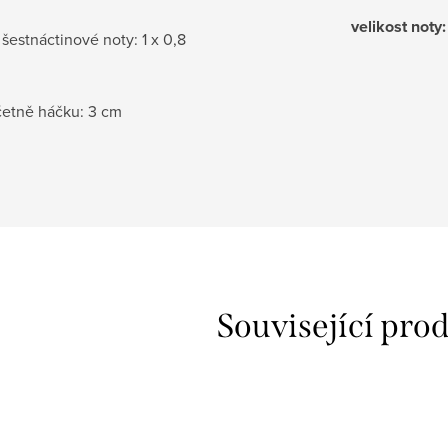
velikost noty
:
 šestnáctinové noty: 1 x 0,8
četně háčku: 3 cm
Související pro