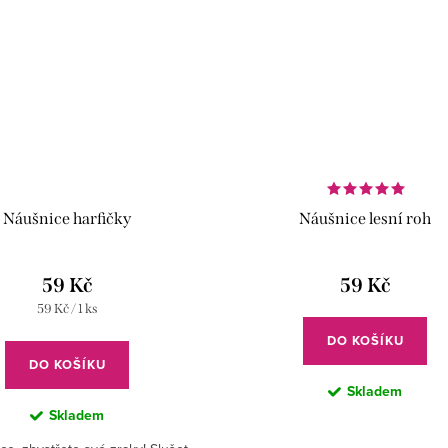
Náušnice harfičky
Náušnice lesní roh
59 Kč
59 Kč
Měrná
59 Kč / 1 ks
cena:
DO KOŠÍKU
DO KOŠÍKU
Skladem
Skladem