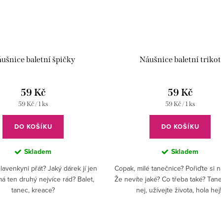
ušnice baletní špičky
Náušnice baletní trikot
59 Kč
59 Kč
Měrná
Měrná
59 Kč / 1 ks
59 Kč / 1 ks
cena:
cena:
DO KOŠÍKU
DO KOŠÍKU
Skladem
Skladem
avenkyni přát? Jaký dárek jí jen
Copak, milé tanečnice? Pořiďte si 
z
á ten druhý nejvíce rád? Balet,
Že nevíte jaké? Co třeba také? Tan
tanec, kreace?
nej, užívejte života, hola hej!