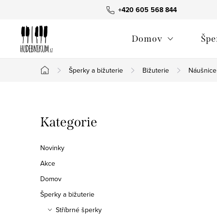
Přejít
+420 605 568 844
na
obsah
Domov
Špe
Šperky a bižuterie
Bižuterie
Náušnice
Domů
P
Přeskočit
Kategorie
o
kategorie
s
Novinky
t
Akce
Domov
r
Šperky a bižuterie
a
Stříbrné šperky