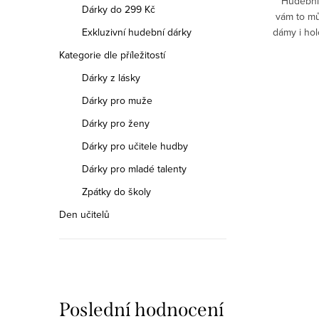
Pokud
Houslistce a violistce patří do ruky smyčec,
Hudebnic
Dárky do 299 Kč
mavý a
stejně jako parádnici do uší krásné
vám to mů
Exkluzivní hudební dárky
bě nebo
náušnice. Poslouchejte ušima zpěvné
dámy i holč
ičky pro
kantilény, hudbu vnímejte srdcem a nechte
uších 
Kategorie dle příležitostí
rozeznít vždy...
Dárky z lásky
Dárky pro muže
Dárky pro ženy
Dárky pro učitele hudby
Dárky pro mladé talenty
Zpátky do školy
Den učitelů
-17 %
Poslední hodnocení