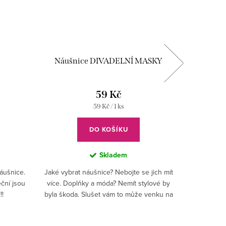
Náušnice DIVADELNÍ MASKY
59 Kč
Měrná
59 Kč / 1 ks
cena:
DO KOŠÍKU
Skladem
náušnice.
Jaké vybrat náušnice? Nebojte se jich mít
Nové náuš
eční jsou
více. Doplňky a móda? Nemít stylové by
si uši n
!!
byla škoda. Slušet vám to může venku na
prozradí,
ulici, ve škole i v práci. Neděláme si
legraci!