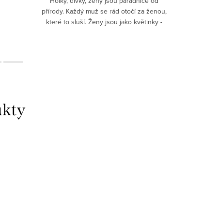
Holky, dívky, ženy jsou parádnice od
Muzikan
přírody. Každý muž se rád otočí za ženou,
hledáte
které to sluší. Ženy jsou jako květinky -
originál
každá vypadá hezky. Nezapomeňte však
letním šat
na detaily a módní...
v