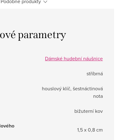
Podobné produkty
ové parametry
Dámské hudební náušnice
stříbrná
houslový klíč, šestnáctinová
nota
bižuterní kov
slového
1,5 x 0,8 cm