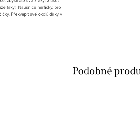
e, zbystřete své zraky! Slušet
že taky! Náušnice harfičky, pro
ičky. Překvapit své okolí, dírky v
nebolí. Jak vypadat vždycky
skvěle?...