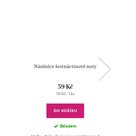
Náušnice šestnáctinové noty
59 Kč
Měrná
59 Kč / 1 ks
cena:
DO KOŠÍKU
Skladem