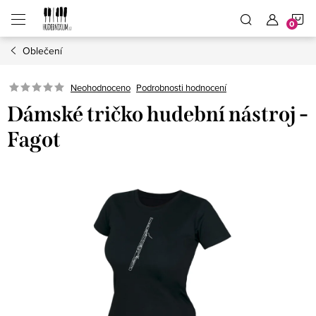
Přejít
N
na
obsah
Oblečení
K
Neohodnoceno
Podrobnosti hodnocení
Dámské tričko hudební nástroj -
Fagot