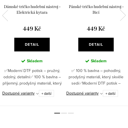
Dámské tričko hudební nástroj -
Pánské tričko hudební nástroj -
Elektrická kytara
Bicí
449 Kč
449 Kč
DETAIL
DETAIL
Skladem
Skladem
✅Moderní DTF potisk – pružný,
✅ 100 % bavlna – pohodlný,
odolný, detailní✅ 100 % bavlna –
prodyšný materiál, který skvěle
příjemný, prodyšný materiál, který
sedí✅Moderní DTF potisk –
se nosí s lehkostí ✅ Gramáž 180
pružný, odolný, detailní ✅ Gramáž
Dostupné varianty
Dostupné varianty
+ další
+ další
g/m² – kvalitní tričko, které vydrží
180 g/m² – kvalitní tričko, které
roky ✅...
drží tvar i po mnoha...