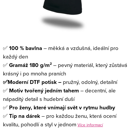
✅
100 % bavlna
– měkká a vzdušná, ideální pro
každý den
✅
Gramáž 180 g/m²
– pevný materiál, který zůstává
krásný i po mnoha praních
✅Moderní DTF potisk –
pružný, odolný, detailní
✅
Motiv tvořený jedním tahem
– decentní, ale
nápaditý detail s hudební duší
✅
Pro ženy, které vnímají svět v rytmu hudby
✅
Tip na dárek
– pro každou ženu, která ocení
kvalitu, pohodlí a styl v jednom
Více informací