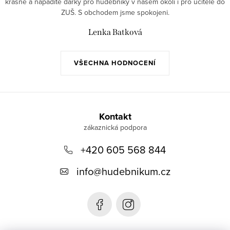
krásné a nápadité dárky pro hudebníky v našem okolí i pro učitele do
ZUŠ. S obchodem jsme spokojeni.
Lenka Batková
VŠECHNA HODNOCENÍ
Z
á
Kontakt
p
+420 605 568 844
a
t
info
@
hudebnikum.cz
í