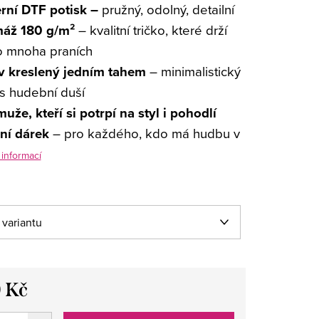
ní DTF potisk –
pružný, odolný, detailní
áž 180 g/m²
– kvalitní tričko, které drží
po mnoha praních
v kreslený jedním tahem
– minimalistický
s hudební duší
uže, kteří si potrpí na styl i pohodlí
lní dárek
– pro každého, kdo má hudbu v
 informací
 Kč