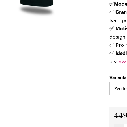
✅Moder
✅
Gram
tvar i 
✅
Moti
design 
✅
Pro m
✅
Ideá
krvi
Více
Varianta
449
Měrná