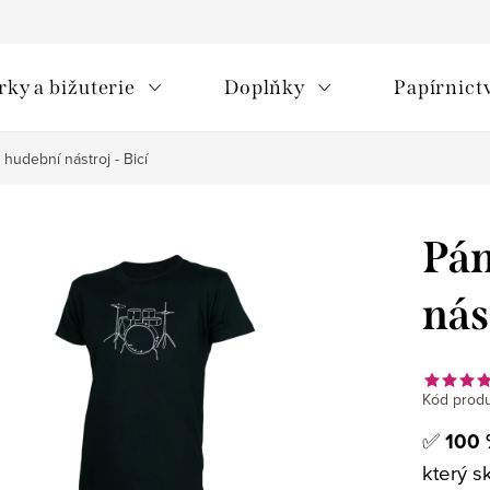
rky a bižuterie
Doplňky
Papírnict
 hudební nástroj - Bicí
Pán
nás
Kód produ
✅
100 
který s