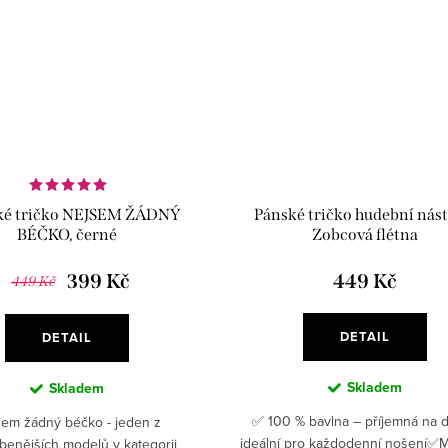
é tričko NEJSEM ŽÁDNÝ
Pánské tričko hudební nástr
BÉČKO, černé
Zobcová flétna
399 Kč
449 Kč
449 Kč
DETAIL
DETAIL
Skladem
Skladem
✅ 100 % bavlna – příjemná na d
em žádný béčko - jeden z
ideální pro každodenní nošení✅
íbenějších modelů v kategorii