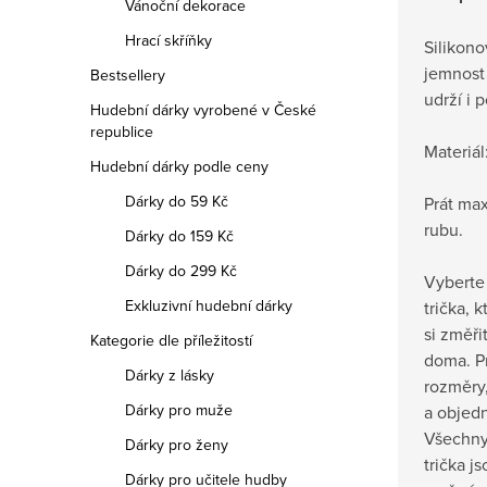
Vánoční dekorace
Hrací skříňky
Silikono
jemnost 
Bestsellery
udrží i 
Hudební dárky vyrobené v České
republice
Materiál
Hudební dárky podle ceny
Dárky do 59 Kč
Prát max
rubu.
Dárky do 159 Kč
Dárky do 299 Kč
Vyberte 
Exkluzivní hudební dárky
trička, 
si změři
Kategorie dle příležitostí
doma.
P
Dárky z lásky
rozměry,
Dárky pro muže
a objedn
Všechny
Dárky pro ženy
trička j
Dárky pro učitele hudby