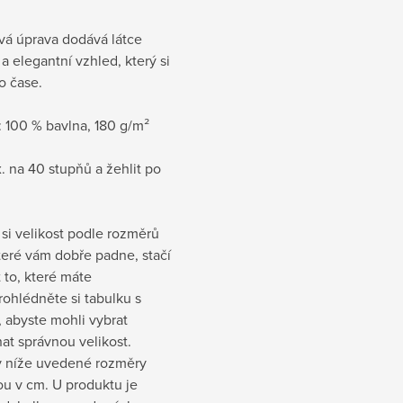
vá úprava dodává látce
a elegantní vzhled, který si
po čase.
:
100 % bavlna, 180 g/m²
. na 40 stupňů a žehlit po
si velikost podle rozměrů
které vám dobře padne, stačí
t to, které máte
rohlédněte si tabulku s
 abyste mohli vybrat
at správnou velikost.
 níže uvedené rozměry
sou v cm
. U produktu je