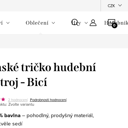
CZK
NÁKU
ví
Oblečení
Hry
Hudebnik
KOŠÍ
ské tričko hudební
troj - Bicí
2 hodnocení
Podrobnosti hodnocení
ktu:
Zvolte variantu
% bavlna
– pohodlný, prodyšný materiál,
kvěle sedí