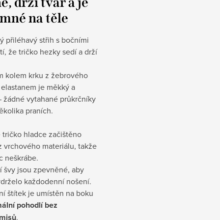
, drží tvar a je
emné na těle
 přiléhavý střih s bočními
tí, že tričko hezky sedí a drží
m kolem krku z žebrového
s elastanem je měkký a
– žádné vytahané průkrčníky
ěkolika praních.
e tričko hladce začištěno
z vrchového materiálu, takže
c neškrábe.
 švy jsou zpevněné, aby
ydrželo každodenní nošení.
ní štítek je umístěn na boku
ální pohodlí bez
misů
.