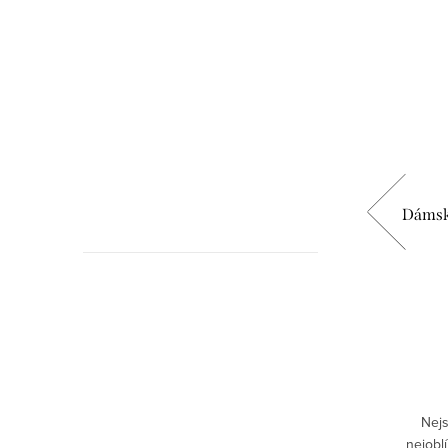
roj -
Dámské tričko hudební nástroj -
Dámsk
Pozoun
449 Kč
DETAIL
Skladem
mná a
✅Moderní DTF potisk – pružný, odolný,
Nejs
ní DTF
detailní✅ 100 % bavlna – pohodlná, měkká
nejobl