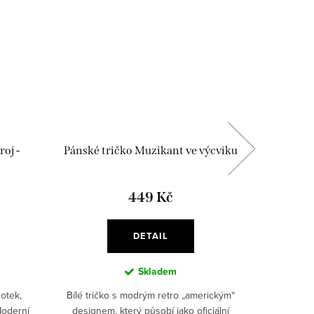
oj -
Pánské tričko Muzikant ve výcviku
Pánské
449 Kč
DETAIL
Skladem
otek,
Bílé tričko s modrým retro „americkým“
✅ 100 %
Moderní
designem, který působí jako oficiální
ideální 