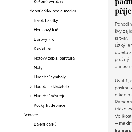
padne
Kožené výrobky
příj
Hudební dárky podle motivu
Balet, baletky
Pohodlný
Houslový klíč
švy zajis
si tvar.
Basový klíč
Úzký le
Klaviatura
úpletu 
Notový zápis, partitura
pružný 
ani po n
Noty
Hudební symboly
Uvnitř j
Hudební skladatelé
páskou 
nikde ni
Hudební nástroje
Ramenní
Kočky hudebnice
tričko v
Vánoce
Velikost
–
maxim
Balení dárků
kompro