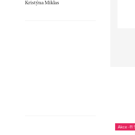
Kristýna Miklas
Hudebnikum.c
recenze
-11 