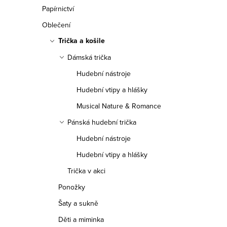
n
Papírnictví
n
Oblečení
Trička a košile
í
Dámská trička
p
Hudební nástroje
a
Hudební vtipy a hlášky
n
Musical Nature & Romance
e
Pánská hudební trička
Hudební nástroje
l
Hudební vtipy a hlášky
Trička v akci
Ponožky
Šaty a sukně
Děti a miminka