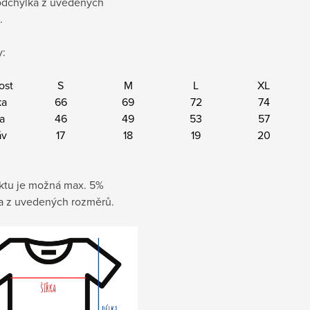
dchylka z uvedených
.
:
ost
S
M
L
XL
ka
66
69
72
74
ka
46
49
53
57
áv
17
18
19
20
ktu je možná max. 5%
a z uvedených rozměrů.