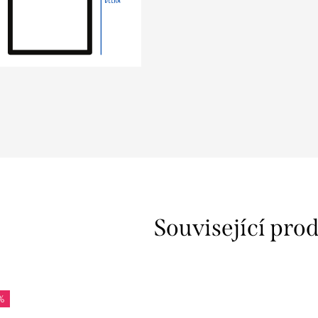
z
Související pro
%