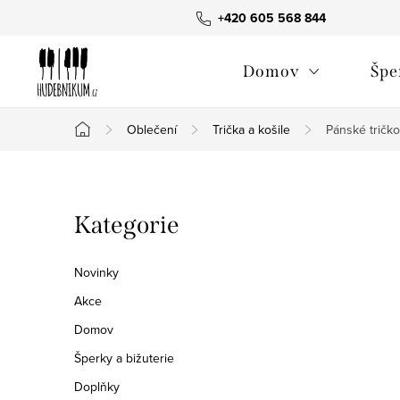
Přejít
+420 605 568 844
na
obsah
Domov
Špe
Oblečení
Trička a košile
Pánské tričko
Domů
P
Přeskočit
Kategorie
o
kategorie
s
Novinky
t
Akce
Domov
r
Šperky a bižuterie
a
Doplňky