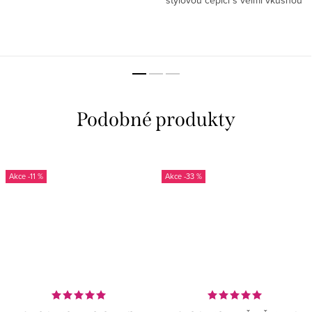
stylovou čepicí s velmi vkusnou
ozdobou houslového klíče, která
zahřeje a bude se skvěle hodit
ke všem variantám vašeho...
-11 %
-33 %