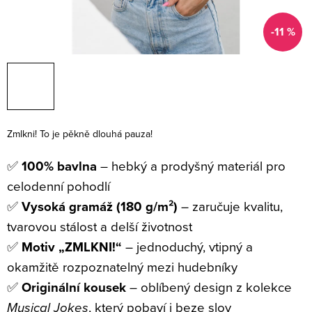
-11 %
Zmlkni! To je pěkně dlouhá pauza!
C
✅
100% bavlna
– hebký a prodyšný materiál pro
h
celodenní pohodlí
a
✅
Vysoká gramáž (180 g/m²)
– zaručuje kvalitu,
t
G
tvarovou stálost a delší životnost
P
✅
Motiv „ZMLKNI!“
– jednoduchý, vtipný a
T
okamžitě rozpoznatelný mezi hudebníky
ř
e
✅
Originální kousek
– oblíbený design z kolekce
k
Musical Jokes
, který pobaví i beze slov