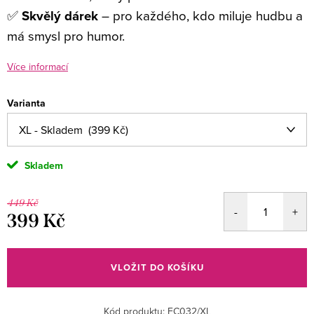
l
✅
Skvělý dárek
– pro každého, kdo miluje hudbu a
:
má smysl pro humor.
Více informací
Varianta
Skladem
449 Kč
399 Kč
Měrná
cena:
VLOŽIT DO KOŠÍKU
Kód produktu:
FC032/XL