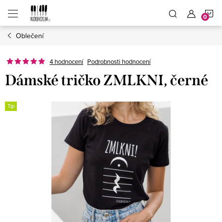
Přejít
N
na
obsah
Oblečení
K
4 hodnocení
Podrobnosti hodnocení
Dámské tričko ZMLKNI, černé
Tip