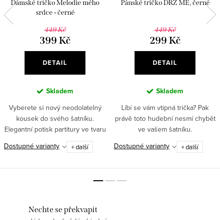
Dámské tričko Melodie mého
Pánské tričko DRŽ MĚ, černé
srdce - černé
449 Kč
449 Kč
399 Kč
299 Kč
DETAIL
DETAIL
Skladem
Skladem
Vyberete si nový neodolatelný
Líbí se vám vtipná trička? Pak
kousek do svého šatníku.
právě toto hudební nesmí chybět
Elegantní potisk partitury ve tvaru
ve vašem šatníku.
srdce a příjemný materiál si
Dostupné varianty
Dostupné varianty
+ další
+ další
oblíbí každá stylová
kráska. ✅Romantický potisk...
Nechte se překvapit