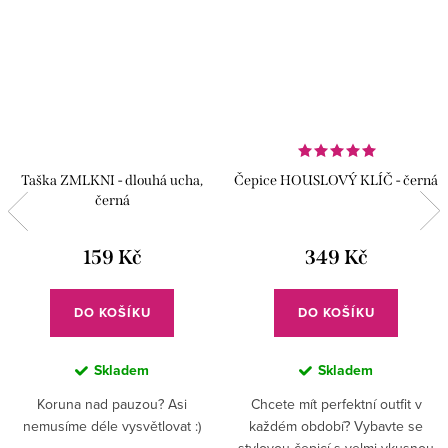
Taška ZMLKNI - dlouhá ucha,
Čepice HOUSLOVÝ KLÍČ - černá
černá
159 Kč
349 Kč
DO KOŠÍKU
DO KOŠÍKU
Skladem
Skladem
Koruna nad pauzou? Asi
Chcete mít perfektní outfit v
nemusíme déle vysvětlovat :)
každém období? Vybavte se