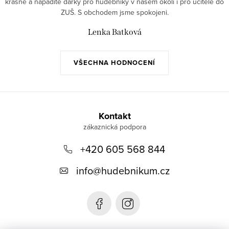
krásné a nápadité dárky pro hudebníky v našem okolí i pro učitele do
ZUŠ. S obchodem jsme spokojeni.
Lenka Batková
VŠECHNA HODNOCENÍ
Z
á
Kontakt
p
+420 605 568 844
a
t
info
@
hudebnikum.cz
í