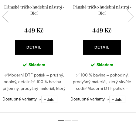
Dámské tričko hudební nástroj -
Pánské tričko hudební nástroj -
Bicí
Bicí
449 Kč
449 Kč
DETAIL
DETAIL
Skladem
Skladem
✅Moderní DTF potisk – pružný,
✅ 100 % bavlna – pohodlný,
odolný, detailní✅ 100 % bavlna –
prodyšný materiál, který skvěle
příjemný, prodyšný materiál, který
sedí✅Moderní DTF potisk –
se nosí s lehkostí ✅ Gramáž 180
pružný, odolný, detailní ✅ Gramáž
Dostupné varianty
Dostupné varianty
+ další
+ další
g/m² – kvalitní tričko, které vydrží
180 g/m² – kvalitní tričko, které
roky ✅...
drží tvar i po mnoha...