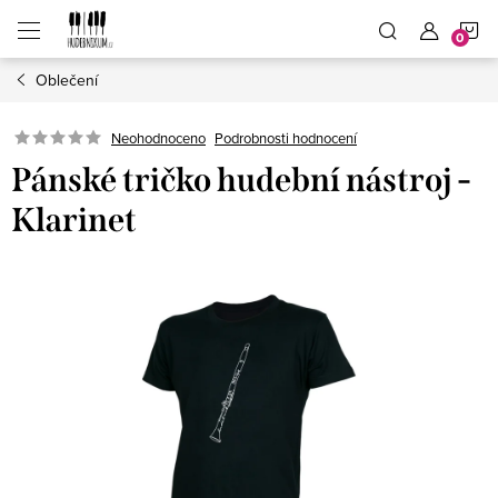
Přejít
N
na
obsah
Oblečení
K
Neohodnoceno
Podrobnosti hodnocení
Pánské tričko hudební nástroj -
Klarinet