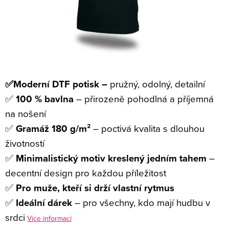
✅Moderní DTF potisk –
pružný, odolný, detailní
✅
100 % bavlna
– přirozeně pohodlná a příjemná
na nošení
✅
Gramáž 180 g/m²
– poctivá kvalita s dlouhou
životností
✅
Minimalistický motiv kreslený jedním tahem
–
decentní design pro každou příležitost
✅
Pro muže, kteří si drží vlastní rytmus
✅
Ideální dárek
– pro všechny, kdo mají hudbu v
srdci
Více informací