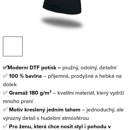
✅Moderní DTF potisk –
pružný, odolný, detailní
✅
100 % bavlna
– příjemná, prodyšná a hebká na
dotek
✅
Gramáž 180 g/m²
– kvalitní materiál, který vydrží
mnoho praní
✅
Motiv kreslený jedním tahem
– jednoduchý, ale
výrazný detail s hudební atmosférou
✅
Pro ženu, která chce nosit styl i pohodu v