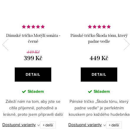
Dámské tričko Motýlí sonáta -
Pánské tričko Škoda tónu, který
černé
padne vedle
449 Kč
399 Kč
449 Kč
DETAIL
DETAIL
Skladem
Skladem
Záleží nám na tom, aby jste se
Pánské tričko „Škoda tónu, který
cítila příjemně, pohodlně a
padne vedle“ je perfektním
krásně, proto jsem připravili další
kouskem pro každého hudebníka
senzační kousek do kolekce
s nadhledem a smyslem pro
Dostupné varianty
Dostupné varianty
+ další
+ další
MUSICAL NATURE.✅ Jemná
humor.✅ 100% bavlna – příjemný