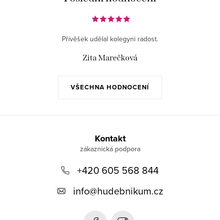
Přívěšek udělal kolegyni radost.
Zita Marečková
VŠECHNA HODNOCENÍ
Z
á
Kontakt
p
+420 605 568 844
a
t
info
@
hudebnikum.cz
í