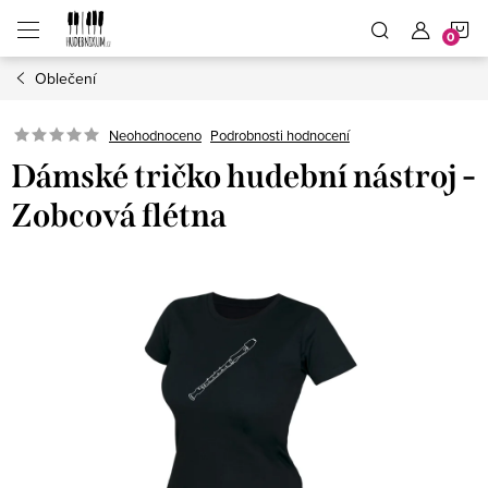
Přejít
N
na
obsah
Oblečení
K
Neohodnoceno
Podrobnosti hodnocení
Dámské tričko hudební nástroj -
Zobcová flétna