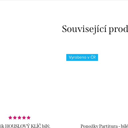
Související pro
Vyrobeno v ČR
ík HOUSLOVÝ KLÍČ bílý,
Ponožky Partitura - bíl