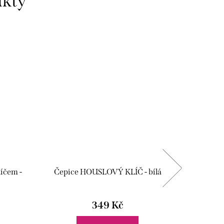
Vyrobeno
íčem -
Čepice HOUSLOVÝ KLÍČ - bílá
Čepice M
349 Kč