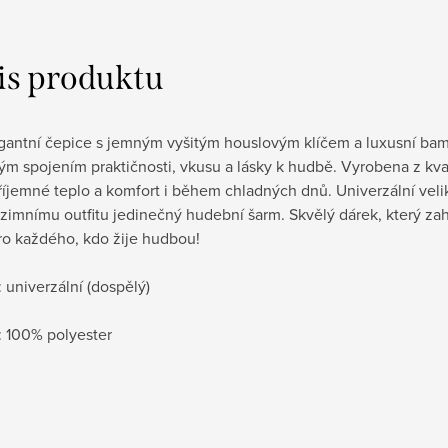
is produktu
egantní čepice s jemným vyšitým houslovým klíčem a luxusní bam
m spojením praktičnosti, vkusu a lásky k hudbě. Vyrobena z kva
říjemné teplo a komfort i během chladných dnů. Univerzální ve
imnímu outfitu jedinečný hudební šarm. Skvělý dárek, který zahř
ro každého, kdo žije hudbou!
: univerzální (dospělý)
: 100% polyester