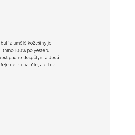
bulí z umělé kožešiny je
litního 100% polyesteru,
likost padne dospělým a dodá
eje nejen na těle, ale i na