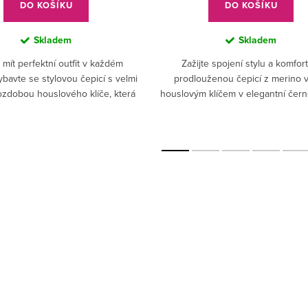
DO KOŠÍKU
DO KOŠÍKU
Skladem
Skladem
mít perfektní outfit v každém
Zažijte spojení stylu a komfor
bavte se stylovou čepicí s velmi
prodlouženou čepicí z merino v
z
zdobou houslového klíče, která
houslovým klíčem v elegantní čern
a bude se skvěle hodit ke všem
variantám vašeho...