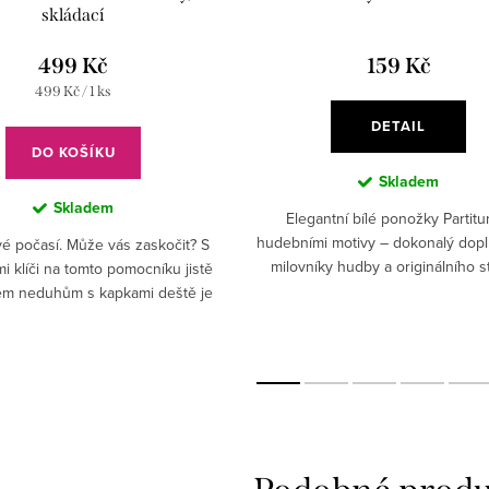
skládací
499 Kč
159 Kč
Měrná
499 Kč / 1 ks
cena:
DETAIL
DO KOŠÍKU
Skladem
Skladem
Elegantní bílé ponožky Partitu
hudebními motivy – dokonalý dop
é počasí. Může vás zaskočit? S
milovníky hudby a originálního s
i klíči na tomto pomocníku jistě
Stylový hudební design – bílé po
em neduhům s kapkami deště je
partiturou dodají...
nspirujte se a vybavte se naším
praktickým...