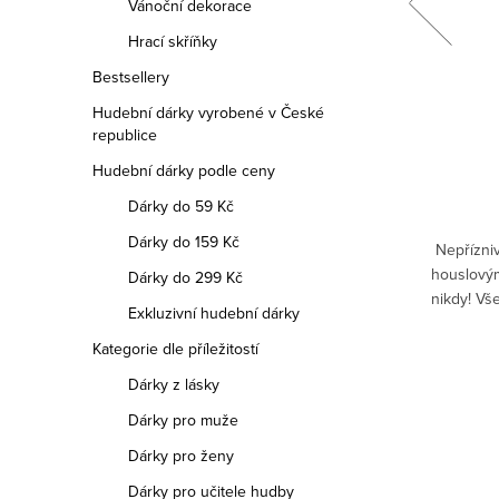
Vánoční dekorace
Hrací skříňky
449 Kč
Bestsellery
Hudební dárky vyrobené v České
DETAIL
republice
Hudební dárky podle ceny
Skladem
Dárky do 59 Kč
 trendy
Ne každý musí být hned profesionál.
Dárky do 159 Kč
 – černé
Někdo je právě ve fázi, kdy piluje stupnice,
Nepřízniv
 zaujmou
bojuje s rytmem… a občas i s
houslovým
Dárky do 299 Kč
plněk –
metronomem.
nikdy! Vš
Exkluzivní hudební dárky
konec! I
Kategorie dle příležitostí
Dárky z lásky
Dárky pro muže
Dárky pro ženy
Dárky pro učitele hudby