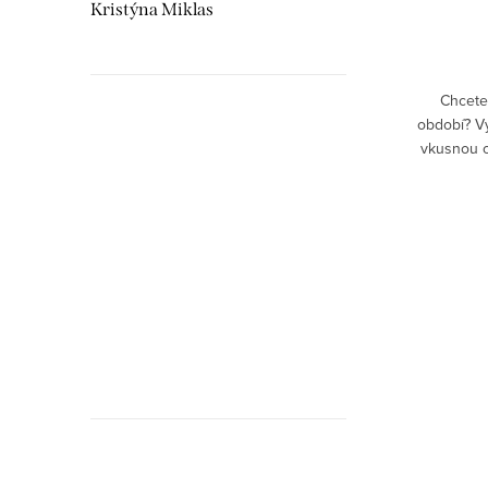
DO KOŠÍKU
Kristýna Miklas
Skladem
ouženou
Hledáte skvěle padnoucí čepici? Tady je!
Chcete 
klíčem v
Senzační materiál a hudební look. Úžasný
období? Vy
Hudebnikum.c
dárek pro všechny hudebníky, zpěváky i
vkusnou o
tanečníky.
zahřeje 
recenze