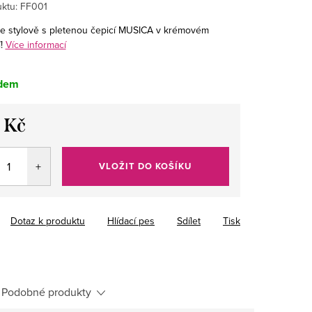
ktu:
FF001
se stylově s pletenou čepicí MUSICA v krémovém
!
Více informací
dem
 Kč
VLOŽIT DO KOŠÍKU
Dotaz k produktu
Hlídací pes
Sdílet
Tisk
Podobné produkty