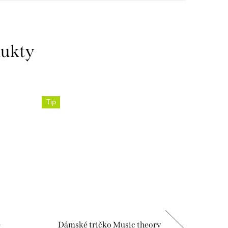
dukty
Tip
é
Dámské tričko Music theory
Páns