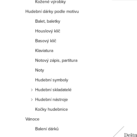
Kožené výrobky
Hudební dárky podle motivu
Balet, baletky
Houslový klíč
Basový klíč
Klaviatura
Notový zápis, partitura
Noty
Hudební symboly
Hudební skladatelé
Hudební nástroje
Kočky hudebnice
Vánoce
Balení dárků
- černé
Dámské tričko Muzikant ve výcviku
Deštn