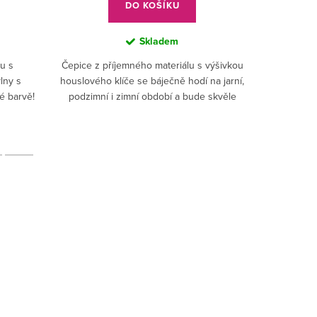
DO KOŠÍKU
Skladem
tu s
Čepice z příjemného materiálu s výšivkou
Zahřejt
lny s
houslového klíče se báječně hodí na jarní,
é barvě!
podzimní i zimní období a bude skvěle
vypadat ke každému outfitu.