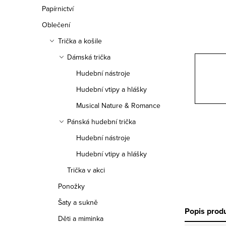
n
Papírnictví
n
Oblečení
í
Trička a košile
Dámská trička
p
Hudební nástroje
a
Hudební vtipy a hlášky
n
Musical Nature & Romance
e
Pánská hudební trička
Hudební nástroje
l
Hudební vtipy a hlášky
Trička v akci
Ponožky
Šaty a sukně
Popis prod
Děti a miminka