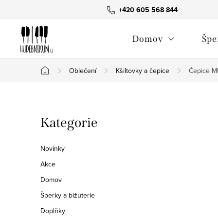
Přejít
+420 605 568 844
na
obsah
Domov
Špe
Oblečení
Kšiltovky a čepice
Čepice M
Domů
P
Přeskočit
Kategorie
o
kategorie
s
Novinky
t
Akce
Domov
r
Šperky a bižuterie
a
Doplňky