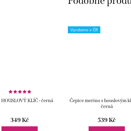
Vyrobeno v ČR
e HOUSLOVÝ KLÍČ - černá
Čepice merino s houslovým kl
černá
349 Kč
539 Kč