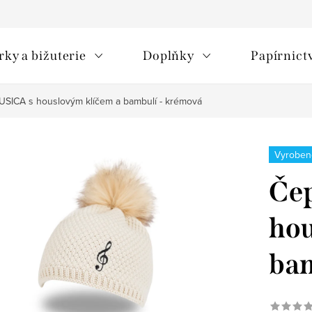
rky a bižuterie
Doplňky
Papírnict
USICA s houslovým klíčem a bambulí - krémová
Vyroben
Če
hou
bam