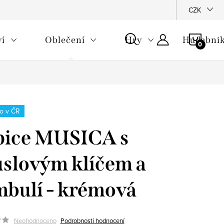
CZK
NÁKU
ví
Oblečení
Hry
Hudebnik
KOŠÍ
o v ČR
pice MUSICA s
slovým klíčem a
bulí - krémová
Neohodnoceno
Podrobnosti hodnocení