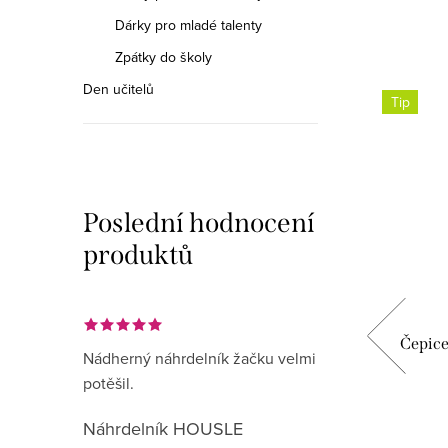
Dárky pro mladé talenty
Zpátky do školy
Den učitelů
Tip
Poslední hodnocení
produktů
líčem -
Čepice HOUSLOVÝ KLÍČ - modrá
Čepic
Nádherný náhrdelník žačku velmi
potěšil.
349 Kč
Náhrdelník HOUSLE