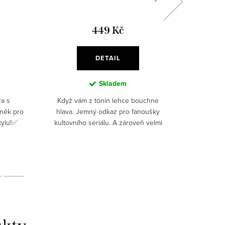
449 Kč
DETAIL
Skladem
ra s
Když vám z tónin lehce bouchne
Pánské t
lněk pro
hlava. Jemný odkaz pro fanoušky
volbou pr
tylu!✅
kultovního seriálu. A zároveň velmi
milovníky
nožky s
realistická reakce na hudební teorii.
a prody
no