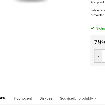
Kód produ
Zahřejte 
provedení
Skla
799
Měrná
cena:
uktu
Hodnocení
Diskuze
Související produkty